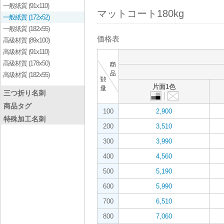
一般紙質 (91x110)
マットコート180kg
一般紙質 (172x52)
一般紙質 (182x55)
価格表
高級材質 (89x100)
高級材質 (91x110)
高級材質 (178x50)
高級材質 (182x55)
片面1色
三つ折り名刺
商品タグ
100
2,900
特殊加工名刺
200
3,510
300
3,990
400
4,560
500
5,190
600
5,990
700
6,510
800
7,060