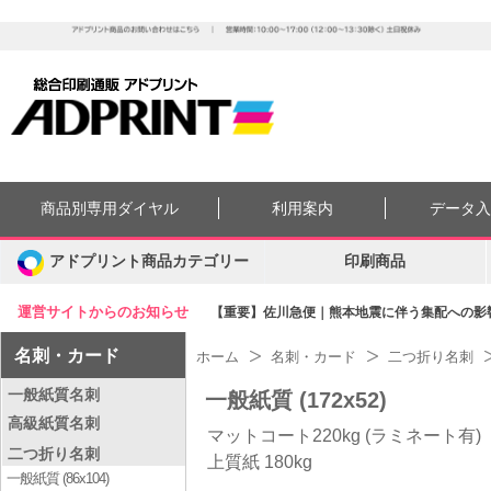
商品別専用ダイヤル
利用案内
データ
アドプリント商品カテゴリー
印刷商品
運営サイトからのお知らせ
【重要】佐川急便｜熊本地震に伴う集配への影響に
名刺・カード
ホーム
名刺・カード
二つ折り名刺
一般紙質名刺
一般紙質 (172x52)
高級紙質名刺
マットコート220kg (ラミネート有)
二つ折り名刺
上質紙 180kg
一般紙質 (86x104)