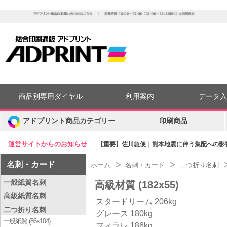
商品別専用ダイヤル
利用案内
データ
アドプリント商品カテゴリー
印刷商品
運営サイトからのお知らせ
【重要】佐川急便｜熊本地震に伴う集配への影響に
名刺・カード
ホーム
名刺・カード
二つ折り名刺
一般紙質名刺
高級材質 (182x55)
高級紙質名刺
スタードリーム 206kg
二つ折り名刺
グレース 180kg
一般紙質 (86x104)
フィラレ 186kg