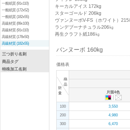
一般紙質 (91x110)
キーカルアイス 172kg
一般紙質 (172x52)
スターゴールド 206kg
一般紙質 (182x55)
ヴァンヌーボV-FS（ホワイト）215
高級材質 (89x100)
ランデブーナチュラル206㎏
高級材質 (91x110)
再生クラフト紙186㎏
高級材質 (178x50)
高級材質 (182x55)
バンヌーボ 160kg
三つ折り名刺
商品タグ
価格表
特殊加工名刺
片面4色
100
3,550
200
4,980
300
6,470