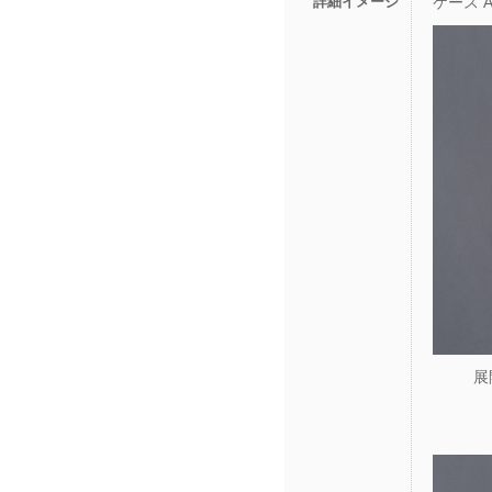
詳細イメージ
ケース 
展