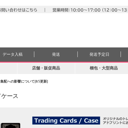
データ入稿
発送
発送予定日
店舗・販促商品
梱包・大型商品
配への影響について[8/5更新]
ドケース