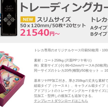
トレカ専用のオリジナルケース印刷50枚用・100枚用ケ
素材：コート258kg (片面PPツヤ有り)
例）変形サイズ (小) 86×52mm/ケースA (50枚用)
同一サイズのトレカ20件(種類)/50枚セット → 10
基本ツヤPP加工付き。厚さ258kgの丈夫な素
組箱タイプ（ケースＡ）、キャラメル箱タイプ
アドプリントのトレーディングカード全サイズに
箔加工・型押しの後加工も追加できる。
テンプレートダウンロードはこちら