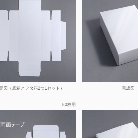
開図（底箱とフタ箱2つ1セット）
完成図
B
50枚用