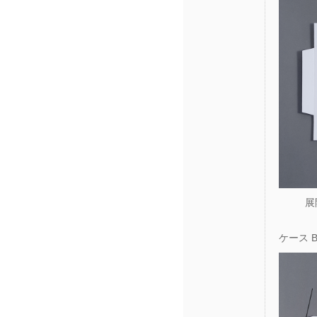
展
ケース 