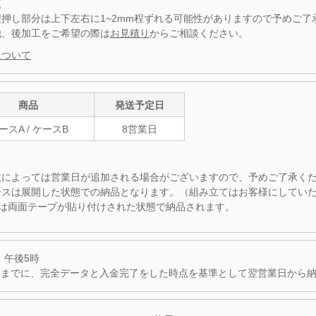
点
型押し部分は上下左右に1~2mm程ずれる可能性がありますので予めご了
他、後加工をご希望の際は
お見積り
からご相談ください。
について
商品
発送予定日
ースA / ケースB
8営業日
数によっては営業日が追加される場合がございますので、予めご了承く
ースは展開した状態での納品となります。（組み立てはお客様にしてい
Bは両面テープが貼り付けされた状態で納品されます。
 午後5時
時までに、完全データと入金完了をした時点を基準として翌営業日から納