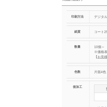
印刷方法
デジタ
紙質
コート25
数量
10個～
※価格
【
お見
色数
片面4色
後加工