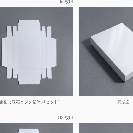
A
50枚用
開図（底箱とフタ箱2つ1セット）
完成図
100枚用