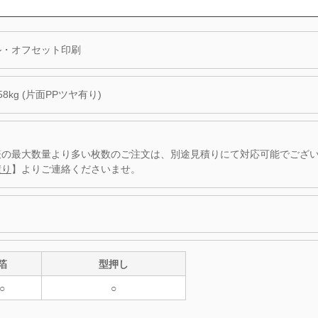
ル・オフセット印刷
8kg (片面PPツヤ有り)
表の最大数量より多い枚数のご注文は、別途見積りにて対応可能でござ
積り
】よりご連絡くださいませ。
箔
型押し
○
○