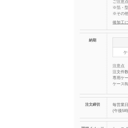
ご注意
※箔・
※その
後加工
納期
ケ
注意点
注文件
専用ケ
ケース
注文締切
毎営業日
(午後5