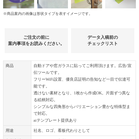
※商品案内の画像は形状タイプを表すイメージです。
ご注文の前に
データ入稿前の
案内事項をお読みください。
チェックリスト
商品
自動ドアや窓ガラスに貼ってご利用頂けます。広告/宣
伝ツールです。
フリーWiFi設置、優良店証明の告知など一目で伝達可
能です。
透けない素材となり、1枚から作成OK。片面ずつ異な
る絵柄対応。
シンプルな四角形からバリエーション豊かな特殊型ま
で対応。
aiテンプレート提供あり
用途
社名、ロゴ、看板代わりとして