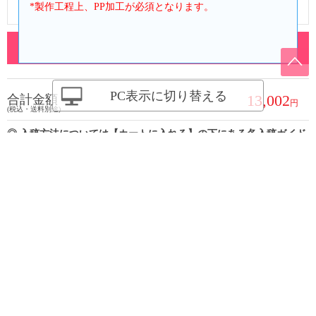
*製作工程上、PP加工が必須となります。
一般入稿
(テンプレート必須）
PC表示に切り替える
13,002
合計金額
(税込・送料別途)
◎ 入稿方法については【カートに入れる】の下にある各入稿ガイド
をご確認ください。
【一般入稿】項目の内容をご確認いただきデータを作成してくだ
さい。
◎ 複数のデザイン件数でご注文の場合
・PDF：デザイン毎にページで分けた1つのPDFファイルで入稿
カートに入れる
19