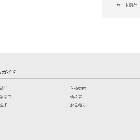
カート商品
＆ガイド
質問
入稿案内
話窓口
価格表
請求
お見積り