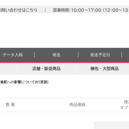
データ入稿
発送
発送予定日
店舗・販促商品
梱包・大型商品
配への影響について[8/5更新]
後
数 量
商品価格
オプ