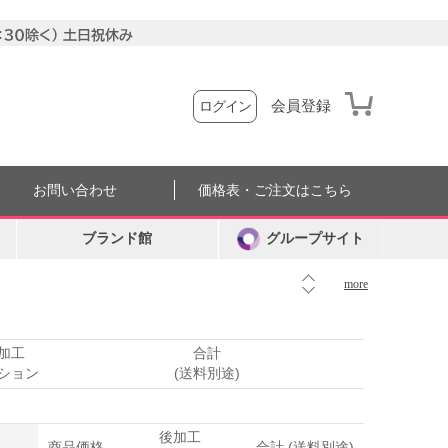
会員登録
ログイン
お問い合わせ
価格表・ご注文はこちら
ブランド館
グループサイト
more
加工
合計
ション
(送料別途)
後加工
商品価格
合計 (送料別途)