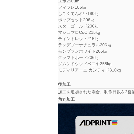
ユポ250μm
フィラレ186㎏
しこくてんれい180㎏
ポップセット206㎏
スターゴールド206㎏
マシュマロCoC 215kg
ティントレット215㎏
ランデブーナチュラル206㎏
モンブランホワイト206㎏
クラフトボード206㎏
グムンドウッドベニヤ258kg
モディリアーニ カンディド310kg
後加工
加工を追加された場合、制作日数を2営
角丸加工