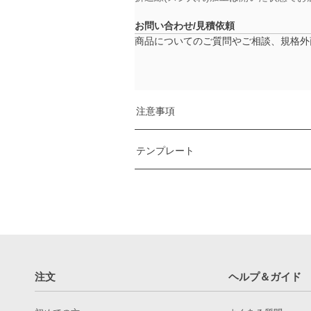
お問い合わせ/見積依頼
商品についてのご質問やご相談、規格外
注意事項
テンプレート
ご注文の際の注意事項
必ず下記の内容をご理解の上、ご注
コーティング加工のない材質の注意
テン
名刺サイズ
片面が濃い全面の印刷で、裏面が白
Illustrator 用
この点においてはクレームの対象に
一般サイズ
クレームに対しての弊社の責任範囲
（91×55mm）
印刷事故が発生した場合、弊社はお客
注文
ヘルプ＆ガイド
欧米サイズ
返金が必要となった場合、弊社では
（89×51mm）