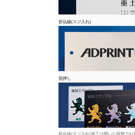
折込線(スジ入れ)
箔押し
折込線(スジ入れ)加工は開いた状態で