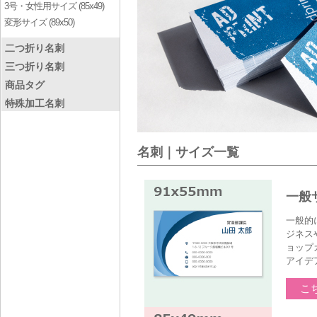
3号・女性用サイズ (85x49)
変形サイズ (89x50)
二つ折り名刺
三つ折り名刺
商品タグ
特殊加工名刺
名刺｜サイズ一覧
下記よりご希望の
一般
一般的
ジネス
ョップ
アイデ
こ