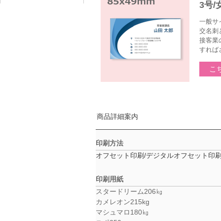
3号
一般サ
交名刺
接客業
すれば
こ
商品詳細案内
印刷方法
オフセット印刷/デジタルオフセット印
印刷用紙
スタードリーム206㎏
カメレオン215kg
マシュマロ180㎏