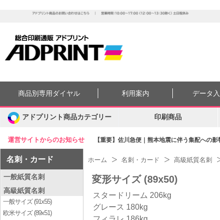
商品別専用ダイヤル
利用案内
データ
アドプリント商品カテゴリー
印刷商品
運営サイトからのお知らせ
【重要】佐川急便｜熊本地震に伴う集配への影響に
名刺・カード
ホーム
名刺・カード
高級紙質名刺
一般紙質名刺
変形サイズ (89x50)
高級紙質名刺
スタードリーム 206kg
一般サイズ (91x55)
グレース 180kg
欧米サイズ (89x51)
フィラレ 186kg