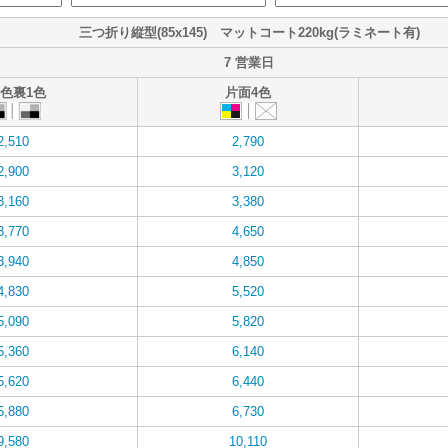
三つ折り縦型(85x145) マットコート220kg(ラミネート有)
7 営業日
1色裏1色
片面4色
2,510
2,790
2,900
3,120
3,160
3,380
3,770
4,650
3,940
4,850
4,830
5,520
5,090
5,820
5,360
6,140
5,620
6,440
5,880
6,730
9,580
10,110