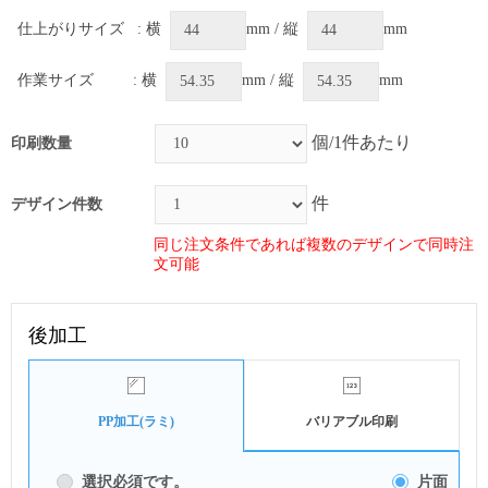
仕上がりサイズ
: 横
mm / 縦
mm
作業サイズ
: 横
mm / 縦
mm
個/1件あたり
印刷数量
件
デザイン件数
同じ注文条件であれば複数のデザインで同時注
文可能
後加工
PP加工(ラミ)
バリアブル印刷
選択必須です。
片面