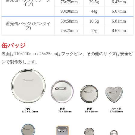
75x75mm
29.5g
6.43mm
イプ)
90x90mm
44g
6.07mm
58x58mm
10.5g
6.81mm
蓄光缶バッジ (ピンタイ
プ)
75x75mm
17g
8.67mm
缶バッジ
裏面は110×110mm / 25×25mmはフックピン、その他のサイズは安全ピ
ンで製作致します。