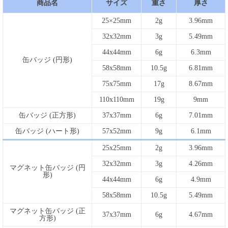
商品名
サイズ
重さ
厚さ
25×25mm
2g
3.96mm
32x32mm
3g
5.49mm
44x44mm
6g
6.3mm
缶バッジ (円形)
58x58mm
10.5g
6.81mm
75x75mm
17g
8.67mm
110x110mm
19g
9mm
缶バッジ (正方形)
37x37mm
6g
7.01mm
缶バッジ (ハート形)
57x52mm
9g
6.1mm
25x25mm
2g
3.96mm
32x32mm
3g
4.26mm
マグネット缶バッジ (円
形)
44x44mm
6g
4.9mm
58x58mm
10.5g
5.49mm
マグネット缶バッジ (正
37x37mm
6g
4.67mm
方形)