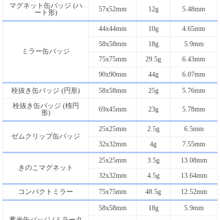
マグネット缶バッジ (ハ
57x52mm
12g
5.48mm
ート形)
44x44mm
10g
4.65mm
58x58mm
18g
5.9mm
ミラー缶バッジ
75x75mm
29.5g
6.43mm
90x90mm
44g
6.07mm
栓抜き缶バッジ (円形)
58x58mm
25g
5.76mm
栓抜き缶バッジ (楕円
69x45mm
23g
5.78mm
形)
25x25mm
2.5g
6.5mm
ゼムクリップ缶バッジ
32x32mm
4g
7.55mm
25x25mm
3.5g
13.08mm
きのこマグネット
32x32mm
4.5g
13.64mm
コンパクトミラー
75x75mm
48.5g
12.52mm
58x58mm
18g
5.9mm
蓄光缶バッジ (ミラータ