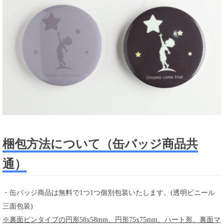
梱包方法について（缶バッジ商品共
通）
・缶バッジ商品は無料で1つ1つ個別包装いたします。(透明ビニール
三面包装)
※裏面ピンタイプの円形58x58mm、円形75x75mm、ハート形、裏面マ