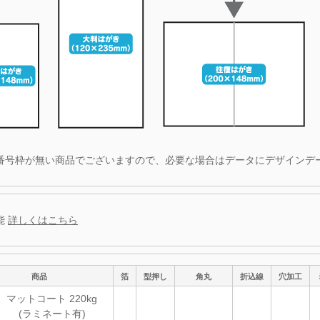
番号枠が無い商品でございますので、必要な場合はデータにデザインデ
能
詳しくはこちら
商品
箔
型押し
角丸
折込線
穴加工
マットコート 220kg
(ラミネート有)