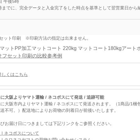
 午後5時
5時までに、完全データと入金完了をした時点を基準として翌営業日から
フセット印刷 ※印刷方法の指定は出来ません。
面マットPP加工
マットコート 220kg
マットコート180kg
アートポ
オフセット印刷の比較参考例
詳しくはこちら
に大阪よりヤマト運輸 / ネコポスにて発送 / 追跡可能
に大阪市内よりヤマト運輸 / ネコポスにて発送されます。（1商品/1
配送不可。）配送地によりお荷物の到着日が前後いたします。
及びお届け日につきましては下記リンクをご参照ください。
 | ネコポスについて
 | クロネコヤマトの荷物お問い合わせシステム