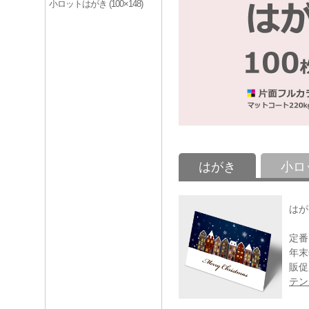
小ロットはがき (100×148)
はがき
小ロ
はが
定番
年末
販促
テン