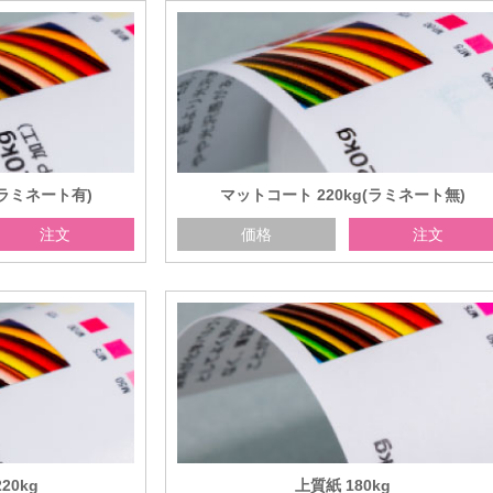
(ラミネート有)
マットコート 220kg(ラミネート無)
注文
価格
注文
20kg
上質紙 180kg