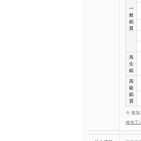
一
般
紙
質
再
生
紙
高
級
紙
質
※ 後
後加工