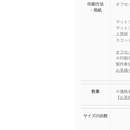
印刷方法
オフセ
・用紙
マットコ
マットコ
上質紙 1
スコット
オフセ
※印刷
製作希
お見積
数量
※価格
【
お見
サイズの比較