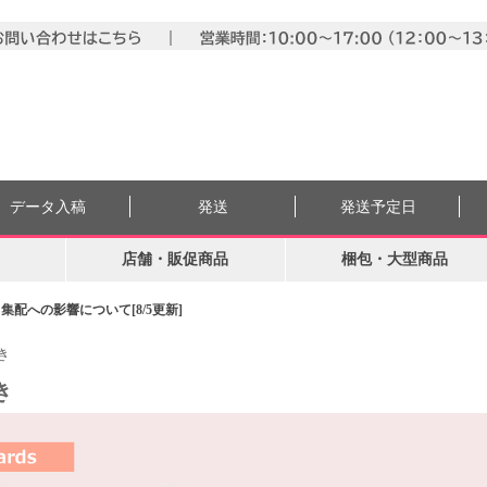
データ入稿
発送
発送予定日
店舗・販促商品
梱包・大型商品
配への影響について[8/5更新]
き
き