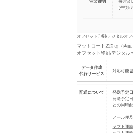
注文締切
毎営業日
(午後
オフセット印刷/デジタルオ
マットコート220kg（両
オフセット印刷/デジタル
データ作成
対応可能
代行サービス
配送について
発送予定日
発送予定日
との同時
メール便
ヤマト運輸
ヤマト運輸