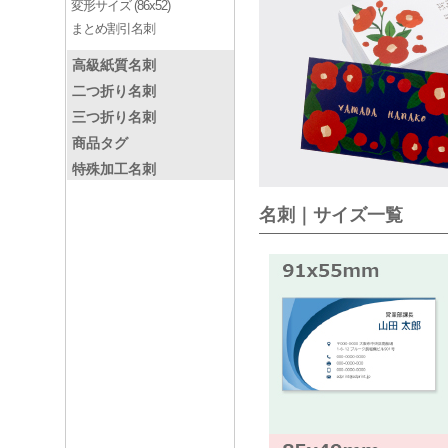
変形サイズ (86x52)
まとめ割引名刺
高級紙質名刺
二つ折り名刺
三つ折り名刺
商品タグ
特殊加工名刺
名刺｜サイズ一覧
下記