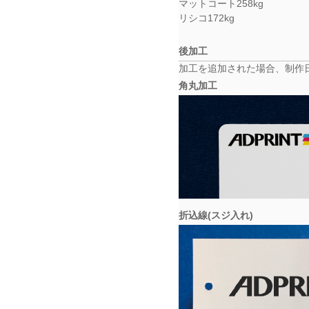
マットコート258kg
リシコ172kg
後加工
加工を追加された場合、制作
角丸加工
折込線(スジ入れ)