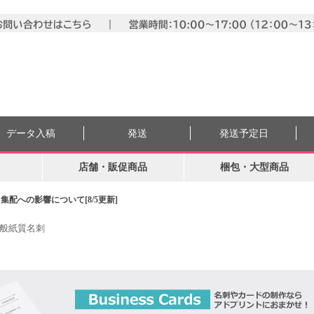
データ入稿
発送
発送予定日
店舗・販促商品
梱包・大型商品
配への影響について[8/5更新]
般紙質名刺