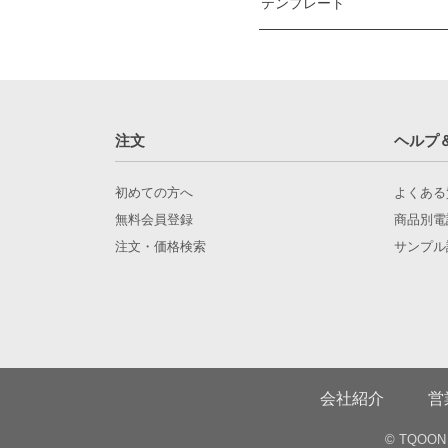
テンプレート
ご注文の際の注意事項
必ず下記の内容をご理解の
コーティング加工のない材
片面が濃い全面の印刷で、
名刺サイズ
この点においてはクレーム
Illu
一般サイズ
注文
ヘルプ
クレームに対しての弊社の
（91×55mm）
印刷事故が発生した場合、
返金が必要となった場合、
欧米サイズ
初めての方へ
よくある
（89×51mm）
無料会員登録
商品別電
発送日
3号・女性サイズ
注文・価格検索
ご注文いただいた商品は発
サンプル
（85×49mm）
の問題等のやむを得ない事
変形サイズ
注文完了の時点
（86×52mm）
弊社における注文完了日は
変形サイズ
営業日
（89×50mm）
土・日・祝祭日を除く月曜
会社紹介
営
完全データ作成用のテンプ
注文後のステータス確認
© TQOON C