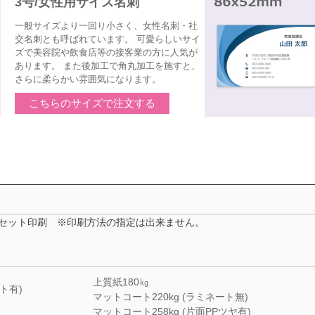
3号/女性用サイズ名刺
一般サイズより一回り小さく、女性名刺・社
交名刺とも呼ばれています。 可愛らしいサイ
ズで美容院や飲食店等の接客業の方に人気が
あります。 また後加工で角丸加工を施すと、
さらに柔らかい雰囲気になります。
こちらのサイズで注文する
フセット印刷 ※印刷方法の指定は出来ません。
上質紙180㎏
ト有)
マットコート220kg (ラミネート無)
マットコート258kg (片面PPツヤ有)