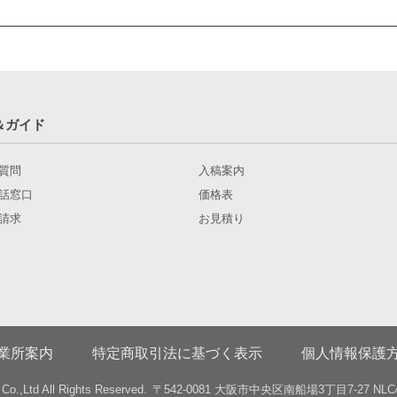
上、ご注文ください。
質の注意点
テンプレートダウンロード（ガイド付き）
裏面が白や薄い色の印刷の場合、印刷の裏写りが目立ちやすくなります
の対象にならない点もご理解をお願いいたします。
strator 用
Photoshop 用
Word 用
Power Point 用
＆ガイド
責任範囲
弊社はお客様の被害(損害)を減らすため、迅速に対応させていただきま
弊社では商品金額に限って、保障させていただいております。
質問
入稿案内
話窓口
価格表
送予定日に弊社の印刷工場より発送させていただきますが、天災、印刷
請求
お見積り
由により遅れることがあります。この点をご理解の上、ご注文をお願い
、完全なデータが入稿され、入金の確認ができた時点となります。
日から金曜日となります。
業所案内
特定商取引法に基づく表示
個人情報保護
レートをダウンロードしてデータ作成してください。
o.,Ltd All Rights Reserved.
〒542-0081 大阪市中央区南船場3丁目7-27 NLC