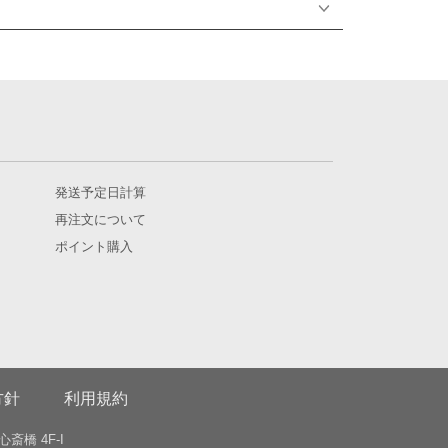
。
す。
発送予定日計算
再注文について
事故、制作上
ポイント購入
いたします。
方針
利用規約
心斎橋 4F-I