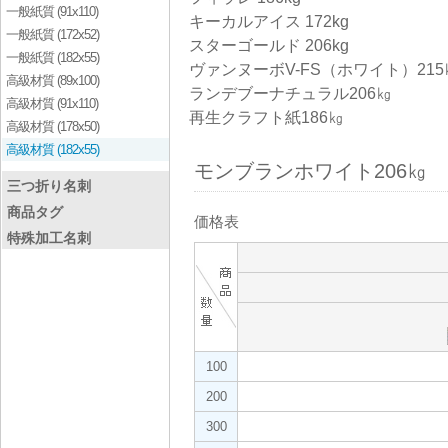
一般紙質 (91x110)
キーカルアイス 172kg
一般紙質 (172x52)
スターゴールド 206kg
一般紙質 (182x55)
ヴァンヌーボV-FS（ホワイト）215
高級材質 (89x100)
ランデブーナチュラル206㎏
高級材質 (91x110)
再生クラフト紙186㎏
高級材質 (178x50)
高級材質 (182x55)
モンブランホワイト206㎏
三つ折り名刺
商品タグ
価格表
特殊加工名刺
100
200
300