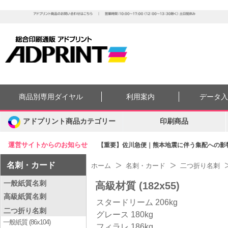
商品別専用ダイヤル
利用案内
データ
アドプリント商品カテゴリー
印刷商品
運営サイトからのお知らせ
【重要】佐川急便｜熊本地震に伴う集配への影響に
名刺・カード
ホーム
名刺・カード
二つ折り名刺
一般紙質名刺
高級材質 (182x55)
高級紙質名刺
スタードリーム 206kg
二つ折り名刺
グレース 180kg
一般紙質 (86x104)
フィラレ 186kg