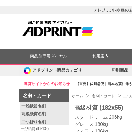
商品別専用ダイヤル
利用案内
アドプリント商品カテゴリー
印刷商品
運営サイトからのお知らせ
【重要】佐川急便｜熊本地震に伴う集
名刺・カード
ホーム
名刺・カード
二つ
一般紙質名刺
高級材質 (182x55)
高級紙質名刺
スタードリーム 206kg
二つ折り名刺
グレース 180kg
一般紙質 (86x104)
フィラレ 186kg