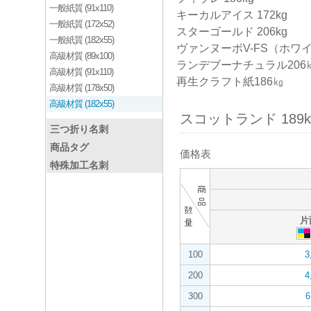
一般紙質 (91x110)
キーカルアイス 172kg
一般紙質 (172x52)
スターゴールド 206kg
一般紙質 (182x55)
ヴァンヌーボV-FS（ホワイ
高級材質 (89x100)
ランデブーナチュラル206
高級材質 (91x110)
再生クラフト紙186㎏
高級材質 (178x50)
高級材質 (182x55)
スコットランド 189k
三つ折り名刺
商品タグ
価格表
特殊加工名刺
片
100
3
200
4
300
6