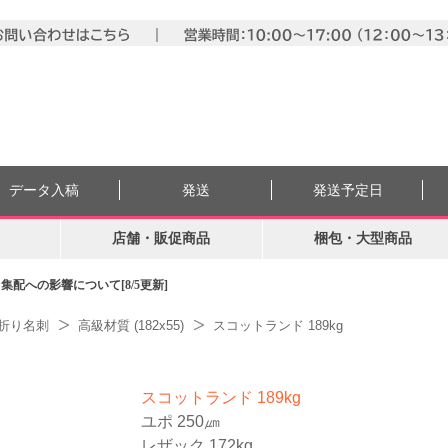
データ入稿
発送
発送予定日
店舗・販促商品
梱包・大型商品
配への影響について[8/5更新]
折り名刺
高級材質 (182x55)
スコットランド 189kg
スコットランド 189kg
ユポ 250㎛
レザック 172kg