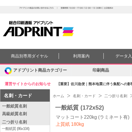
商品別専用ダイヤル
利用案内
データ
アドプリント商品カテゴリー
印刷商品
運営サイトからのお知らせ
【重要】佐川急便｜熊本地震に伴う集配への影響に
名刺・カード
ホーム
名刺・カード
二つ折り名刺
一般紙質名刺
一般紙質 (172x52)
高級紙質名刺
マットコート220kg (ラミネート有)
二つ折り名刺
上質紙 180kg
一般紙質 (86x104)