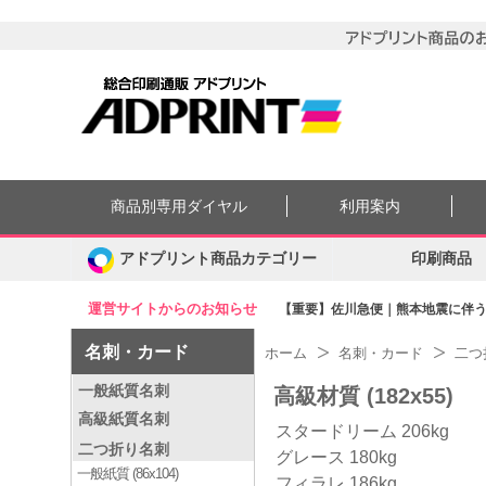
商品別専用ダイヤル
利用案内
アドプリント商品カテゴリー
印刷商品
運営サイトからのお知らせ
【重要】佐川急便｜熊本地震に伴う集
名刺・カード
ホーム
名刺・カード
二つ
一般紙質名刺
高級材質 (182x55)
高級紙質名刺
スタードリーム 206kg
二つ折り名刺
グレース 180kg
一般紙質 (86x104)
フィラレ 186kg