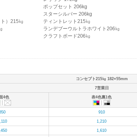
ポップセット 206kg
スターシルバー 206kg
ト）215㎏
ティントレット215㎏
㎏
ランデブーウルトラホワイト206㎏
クラフトボード206㎏
コンセプト215㎏ 182×55mm
7営業日
面4色
表4色裏1色
850
910
,110
1,210
,450
1,610