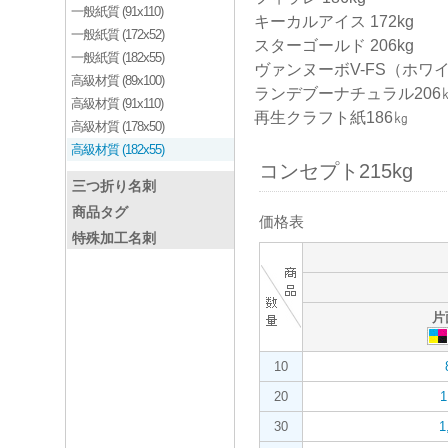
一般紙質 (91x110)
キーカルアイス 172kg
一般紙質 (172x52)
スターゴールド 206kg
一般紙質 (182x55)
ヴァンヌーボV-FS（ホワイ
高級材質 (89x100)
ランデブーナチュラル206
高級材質 (91x110)
再生クラフト紙186㎏
高級材質 (178x50)
高級材質 (182x55)
コンセプト215kg
三つ折り名刺
商品タグ
価格表
特殊加工名刺
片
10
20
1
30
1