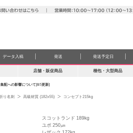
データ入稿
発送
発送予定日
店舗・販促商品
梱包・大型商品
配への影響について[8/5更新]
折り名刺
高級材質 (182x55)
コンセプト215kg
スコットランド 189kg
ユポ 250㎛
レザック 172kg