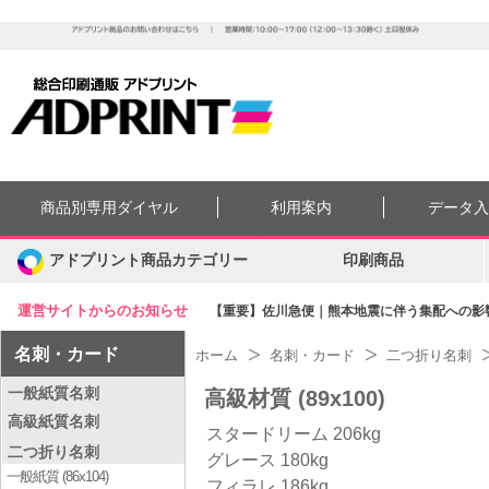
商品別専用ダイヤル
利用案内
データ
アドプリント商品カテゴリー
印刷商品
運営サイトからのお知らせ
【重要】佐川急便｜熊本地震に伴う集配への影響に
名刺・カード
ホーム
名刺・カード
二つ折り名刺
一般紙質名刺
高級材質 (89x100)
高級紙質名刺
スタードリーム 206kg
二つ折り名刺
グレース 180kg
一般紙質 (86x104)
フィラレ 186kg