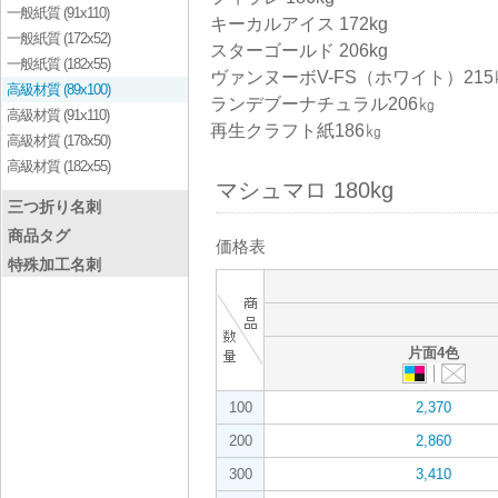
一般紙質 (91x110)
キーカルアイス 172kg
一般紙質 (172x52)
スターゴールド 206kg
一般紙質 (182x55)
ヴァンヌーボV-FS（ホワイト）215
高級材質 (89x100)
ランデブーナチュラル206㎏
高級材質 (91x110)
再生クラフト紙186㎏
高級材質 (178x50)
高級材質 (182x55)
マシュマロ 180kg
三つ折り名刺
商品タグ
価格表
特殊加工名刺
片面4色
100
2,370
200
2,860
300
3,410