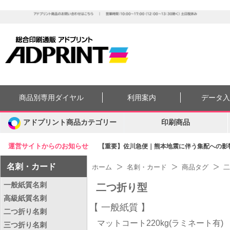
商品別専用ダイヤル
利用案内
データ
アドプリント商品カテゴリー
印刷商品
運営サイトからのお知らせ
【重要】佐川急便｜熊本地震に伴う集配への影響に
名刺・カード
ホーム
名刺・カード
商品タグ
二
一般紙質名刺
二つ折り型
高級紙質名刺
一般紙質
二つ折り名刺
マットコート220kg(ラミネート有)
三つ折り名刺