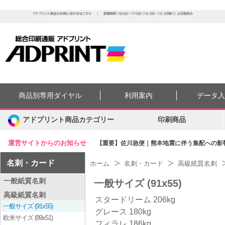
商品別専用ダイヤル
利用案内
データ
アドプリント商品カテゴリー
印刷商品
運営サイトからのお知らせ
【重要】佐川急便｜熊本地震に伴う集配への影響に
名刺・カード
ホーム
名刺・カード
高級紙質名刺
一般紙質名刺
一般サイズ (91x55)
高級紙質名刺
スタードリーム 206kg
一般サイズ (91x55)
グレース 180kg
欧米サイズ (89x51)
フィラレ 186kg