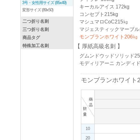
3号・女性用サイズ (85x49)
キーカルアイス 172kg
変形サイズ (89x50)
コンセプト215kg
二つ折り名刺
マシュマロCoC215㎏
マジェスティックマーブル
三つ折り名刺
モンブランホワイト206㎏
商品タグ
特殊加工名刺
厚紙高級名刺
グムンドウッドソリッド258
モディリアーニ カンディド3
モンブランホワイト2
10
20