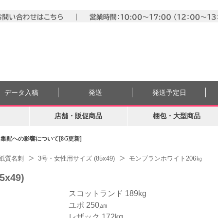
データ入稿
発送
発送予定日
店舗・販促商品
梱包・大型商品
配への影響について[8/5更新]
紙質名刺
3号・女性用サイズ (85x49)
モンブランホワイト206㎏
x49)
スコットランド 189kg
ユポ 250㎛
レザック 172kg