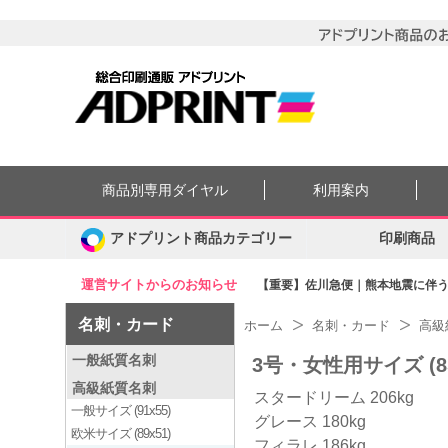
商品別専用ダイヤル
利用案内
アドプリント商品カテゴリー
印刷商品
運営サイトからのお知らせ
【重要】佐川急便｜熊本地震に伴う集
名刺・カード
ホーム
名刺・カード
高級
一般紙質名刺
3号・女性用サイズ (85
高級紙質名刺
スタードリーム 206kg
一般サイズ (91x55)
グレース 180kg
欧米サイズ (89x51)
フィラレ 186kg