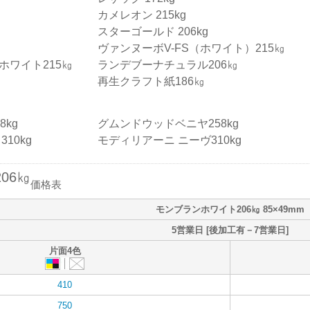
カメレオン 215kg
スターゴールド 206kg
ヴァンヌーボV-FS（ホワイト）215㎏
ホワイト215㎏
ランデブーナチュラル206㎏
再生クラフト紙186㎏
kg
グムンドウッドベニヤ258kg
10kg
モディリアーニ ニーヴ310kg
06㎏
価格表
モンブランホワイト206㎏ 85×49mm
5営業日 [後加工有－7営業日]
片面4色
410
750