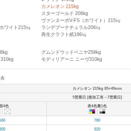
カメレオン 215kg
スターゴールド 206kg
ヴァンヌーボV-FS（ホワイト）215㎏
ホワイト215㎏
ランデブーナチュラル206㎏
再生クラフト紙186㎏
kg
グムンドウッドベニヤ258kg
10kg
モディリアーニ ニーヴ310kg
格表
カメレオン 215kg 85×49mm
5営業日 [後加工有－7営業日]
面4色
表4色裏1色
680
780
800
920