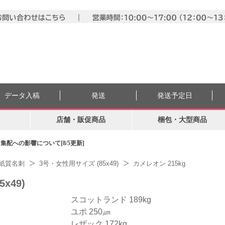
データ入稿
発送
発送予定日
店舗・販促商品
梱包・大型商品
配への影響について[8/5更新]
紙質名刺
3号・女性用サイズ (85x49)
カメレオン 215kg
x49)
スコットランド 189kg
ユポ 250㎛
レザック 172kg