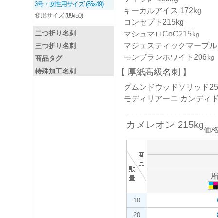
3号・女性用サイズ (85x49)
キーカルアイス 172kg
変形サイズ (89x50)
コンセプト215kg
二つ折り名刺
マシュマロCoC215㎏
マジェスティックマーブル
三つ折り名刺
モンブランホワイト206㎏
商品タグ
特殊加工名刺
厚紙高級名刺
グムンドウッドソリッド258
モディリアーニ カンディド3
カメレオン 215kg
価
片
10
20