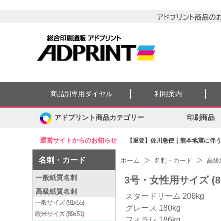
商品別専用ダイヤル
利用案内
アドプリント商品カテゴリー
印刷商品
運営サイトからのお知らせ
【重要】佐川急便｜熊本地震に伴う集
名刺・カード
ホーム
名刺・カード
高級
一般紙質名刺
3号・女性用サイズ (85
高級紙質名刺
スタードリーム 206kg
一般サイズ (91x55)
グレース 180kg
欧米サイズ (89x51)
フィラレ 186kg