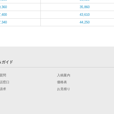
0,360
35,860
7,400
43,610
7,340
44,250
＆ガイド
質問
入稿案内
話窓口
価格表
請求
お見積り