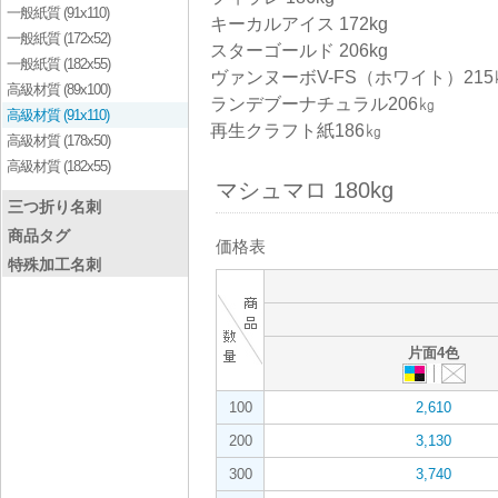
一般紙質 (91x110)
キーカルアイス 172kg
一般紙質 (172x52)
スターゴールド 206kg
一般紙質 (182x55)
ヴァンヌーボV-FS（ホワイト）215
高級材質 (89x100)
ランデブーナチュラル206㎏
高級材質 (91x110)
再生クラフト紙186㎏
高級材質 (178x50)
高級材質 (182x55)
マシュマロ 180kg
三つ折り名刺
商品タグ
価格表
特殊加工名刺
片面4色
100
2,610
200
3,130
300
3,740