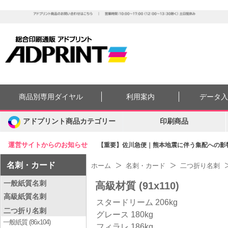
商品別専用ダイヤル
利用案内
データ
アドプリント商品カテゴリー
印刷商品
運営サイトからのお知らせ
【重要】佐川急便｜熊本地震に伴う集配への影響に
名刺・カード
ホーム
名刺・カード
二つ折り名刺
一般紙質名刺
高級材質 (91x110)
高級紙質名刺
スタードリーム 206kg
二つ折り名刺
グレース 180kg
一般紙質 (86x104)
フィラレ 186kg