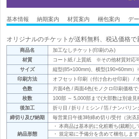
基本情報
納期案内
材質案内
梱包案内
デ
オリジナルのチケットが送料無料、税込価格で
商品名
加工なしチケット(印刷のみ)
材質
コート紙 / 上質紙 ※その他材質対応
サイズ
縦型(85×100mm)、横型(190×60
印刷方法
オフセット印刷（付け合わせ印刷） /
色数
片面4色 / 両面4色(モノクロ印刷価格
枚数
100部 ～ 5,000部まで(大部数は別
後加工
折り目 / 折り / ミシン / 箔 / ナンバリン
締切り及び納期
毎営業日午後3時締め切り/受付（決済
・ 本商品は基本的に化粧断ち(裁断)
納品形態
・ 規定箱に予備分を含めて梱包します