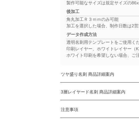
製作可能なサイズは規定サイズの86x
後加工
角丸加工Ｒ３ｍｍのみ可能
加工を選択した場合、制作日数は2
データ作成方法
透明名刺用テンプレートをご使用く
印刷レイヤー、ホワイトレイヤー（K
ホワイト印刷を希望しない場合、ご
ツヤ盛り名刺 商品詳細案内
3層レイヤード名刺 商品詳細案内
基本説明
透明の厚盛りニスでツヤ盛り加工を
注意事項
ツヤ盛り加工(スコーディックス加工
基本説明
ランデブー用紙とランデブー用紙の間
パズルのピースのようなしっかりと
必ず下記の内容をご理解の上、ご注
印刷方法
デジタルオフセット印刷