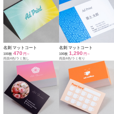
名刺 マットコート
名刺 マットコート
470
1,290
100枚
円～
100枚
円～
両面4色/ラミ無し
両面4色/ラミ有り