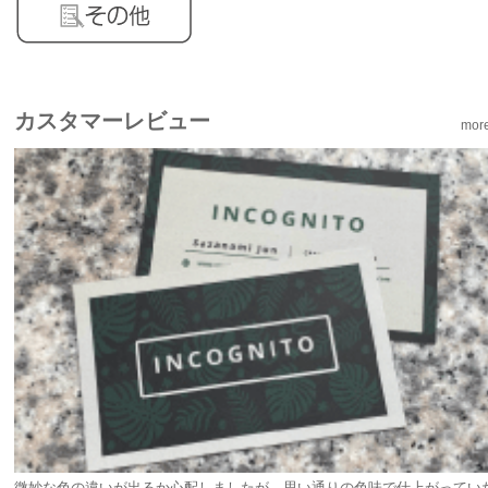
カスタマーレビュー
mor
た
名刺を非常に綺麗に作成していただきました。 いつも迅速な対応に感謝して