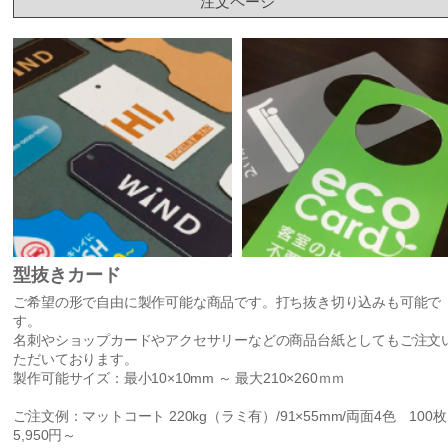
注文ページ
型抜きカード
ご希望の形で自由に製作可能な商品です。打ち抜き切り込みも可能で
す。
名刺やショップカードやアクセサリーなどの商品台紙としてもご注文
ただいております。
製作可能サイズ：最小10×10mm ～ 最大210×260ｍｍ
ご注文例：マットコート 220kg（ラミ有）/91×55mm/両面4色 100枚
5,950円～