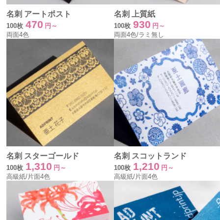
名刺 アートポスト
名刺 上質紙
470
930
100枚
円～
100枚
円～
両面4色
両面4色/ラミ無し
名刺 スターゴールド
名刺 スコットランド
1,310
1,210
100枚
円～
100枚
円～
高級紙/片面4色
高級紙/片面4色