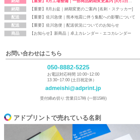
納期
【重要】8月工場整備｜一部商品納期変更案内 [8月1日～8月5日]
納期
【重要】8月お盆｜納期変更のご案内 [名刺・ステッカー]
配送
【重要】佐川急便｜熊本地震に伴う集配への影響について
配送
【重要】佐川急便｜配送状況についてのお知らせ
商品
【お知らせ】新商品｜卓上カレンダー・エコカレンダー
お問い合わせはこちら
050-8882-5225
お電話対応時間 10:00~12:00
13:30~17:00 (土日祝定休）
admeishi@adprint.jp
受付締め切り:営業日17時 (一部15時)
アドプリントで売れている名刺