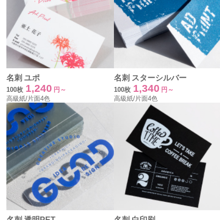
名刺 ユポ
名刺 スターシルバー
1,240
1,340
100枚
円～
100枚
円～
高級紙/片面4色
高級紙/片面4色
名刺 透明PET
名刺 白印刷