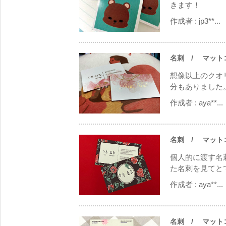
きます！
作成者 :
jp3**...
名刺
/ マットコー
想像以上のクオ
分もありました。
作成者 :
aya**...
名刺
/ マットコー
個人的に渡す名
た名刺を見てとて
作成者 :
aya**...
名刺
/ マットコー