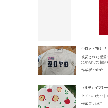
小ロット向け
/
被災された能登
短納期での相談だ
作成者 :
aka**...
マルチタイプシー
1つ1つのカッ
作成者 :
jp3**...