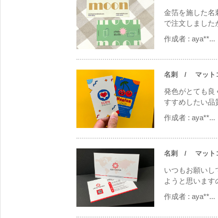
金箔を施した名
で注文しましたが
作成者 :
aya**...
名刺
/ マットコー
発色がとても良
すすめしたい品
作成者 :
aya**...
名刺
/ マットコー
いつもお願いし
ようと思いますの
作成者 :
aya**...