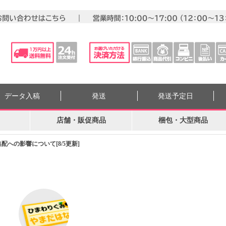
データ入稿
発送
発送予定日
店舗・販促商品
梱包・大型商品
への影響について[8/5更新]