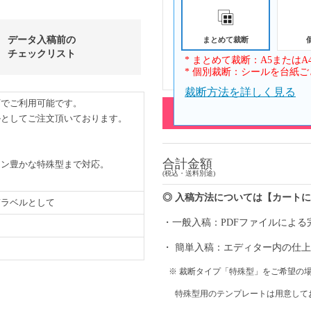
データ入稿前の
まとめて裁断
チェックリスト
* まとめて裁断：A5または
まとめて裁断
* 個別裁断：シールを台紙ご
裁断方法を詳しく見る
下でご利用可能です。
一般入稿
(テンプレート
ルとしてご注文頂いております。
合計金額
ョン豊かな特殊型まで対応。
(税込・送料別途)
◎ 入稿方法については【カート
質ラベルとして
・一般入稿：PDFファイルによる
・ 簡単入稿：エディター内の仕上がり
※ 裁断タイプ「特殊型」をご希望の
特殊型用のテンプレートは用意して