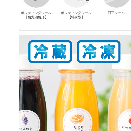
グシール
ポッティングシール
ポッティングシール
訂正シール
】
【角丸四角形】
【特殊型】