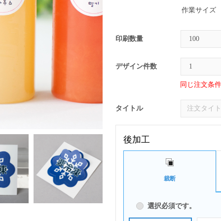
作業サイズ
印刷数量
デザイン件数
同じ注文条
タイトル
後加工
裁断
選択必須です。