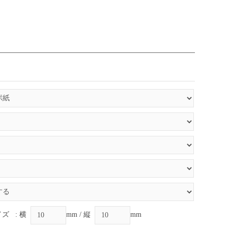
イズ
: 横
mm / 縦
mm