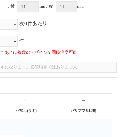
: 横
mm / 縦
mm
枚/1件あたり
件
件であれば複数のデザインで同時注文可能
PP加工(ラミ)
バリアブル印刷