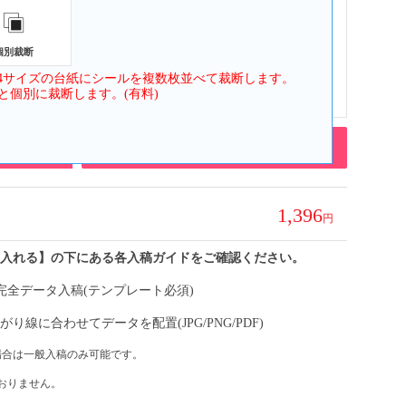
個別裁断
A4サイズの台紙にシールを複数枚並べて裁断します。
四角形
と個別に裁断します。(有料)
必須）
簡単入稿
1,396
に入れる】の下にある各入稿ガイドをご確認ください。
完全データ入稿(テンプレート必須)
線に合わせてデータを配置(JPG/PNG/PDF)
場合は一般入稿のみ可能です。
おりません。