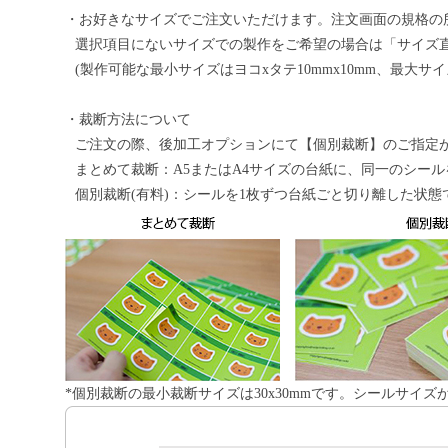
・お好きなサイズでご注文いただけます。注文画面の規格の
選択項目にないサイズでの製作をご希望の場合は「サイズ
(製作可能な最小サイズはヨコxタテ10mmx10mm、最大サイズ
・裁断方法について
ご注文の際、後加工オプションにて【個別裁断】のご指定
まとめて裁断：A5またはA4サイズの台紙に、同一のシー
個別裁断(有料)：シールを1枚ずつ台紙ごと切り離した状
*個別裁断の最小裁断サイズは30x30mmです。シールサイズ