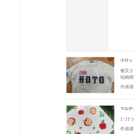
小ロッ
被災さ
短納期
作成者 
マルチ
1つ1
作成者 