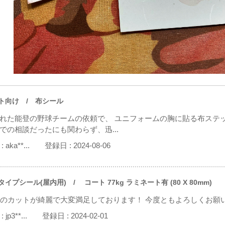
ト向け
/ 布シール
れた能登の野球チームの依頼で、 ユニフォームの胸に貼る布ステ
での相談だったにも関わらず、迅...
:
aka**...
登録日 :
2024-08-06
タイプシール(屋内用)
/ コート 77kg ラミネート有 (80 X 80mm)
つのカットが綺麗で大変満足しております！ 今度ともよろしくお願
:
jp3**...
登録日 :
2024-02-01