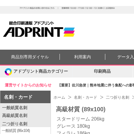
商品別専用ダイヤル
利用案内
データ
アドプリント商品カテゴリー
印刷商品
運営サイトからのお知らせ
【重要】佐川急便｜熊本地震に伴う集配への影響に
名刺・カード
ホーム
名刺・カード
二つ折り名刺
一般紙質名刺
高級材質 (89x100)
高級紙質名刺
スタードリーム 206kg
二つ折り名刺
グレース 180kg
一般紙質 (86x104)
フィラレ 186kg