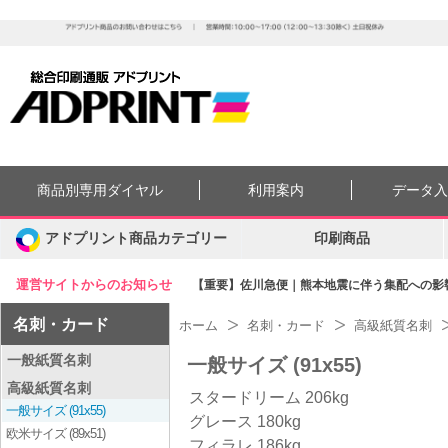
商品別専用ダイヤル
利用案内
データ
アドプリント商品カテゴリー
印刷商品
運営サイトからのお知らせ
【重要】佐川急便｜熊本地震に伴う集配への影響に
名刺・カード
ホーム
名刺・カード
高級紙質名刺
一般紙質名刺
一般サイズ (91x55)
高級紙質名刺
スタードリーム 206kg
一般サイズ (91x55)
グレース 180kg
欧米サイズ (89x51)
フィラレ 186kg