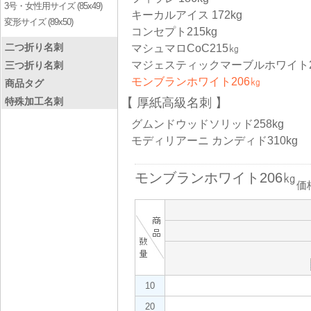
3号・女性用サイズ (85x49)
キーカルアイス 172kg
変形サイズ (89x50)
コンセプト215kg
二つ折り名刺
マシュマロCoC215㎏
マジェスティックマーブルホワイト2
三つ折り名刺
モンブランホワイト206㎏
商品タグ
特殊加工名刺
厚紙高級名刺
グムンドウッドソリッド258kg
モディリアーニ カンディド310kg
モンブランホワイト206㎏
価
10
20