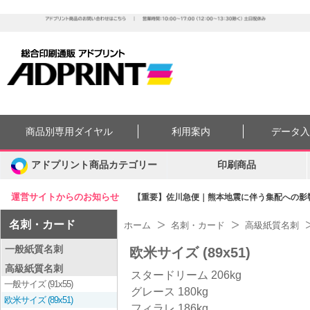
商品別専用ダイヤル
利用案内
データ
アドプリント商品カテゴリー
印刷商品
運営サイトからのお知らせ
【重要】佐川急便｜熊本地震に伴う集配への影響に
名刺・カード
ホーム
名刺・カード
高級紙質名刺
一般紙質名刺
欧米サイズ (89x51)
高級紙質名刺
スタードリーム 206kg
一般サイズ (91x55)
グレース 180kg
欧米サイズ (89x51)
フィラレ 186kg