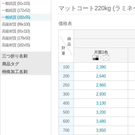
一般紙質 (91x110)
マットコート220kg (ラミネ
一般紙質 (172x52)
一般紙質 (182x55)
価格表
高級材質 (89x100)
高級材質 (91x110)
高級材質 (178x50)
高級材質 (182x55)
片面1色
三つ折り名刺
商品タグ
100
2,390
特殊加工名刺
200
2,640
250
2,860
300
2,930
400
3,130
500
3,200
600
3,480
700
3,850