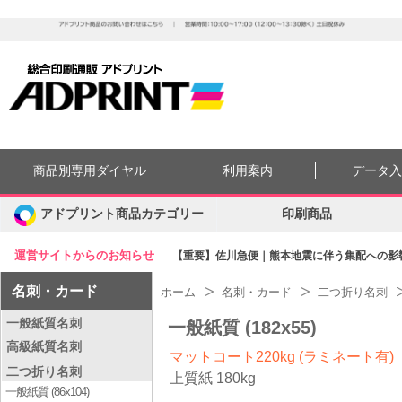
商品別専用ダイヤル
利用案内
データ
アドプリント商品カテゴリー
印刷商品
運営サイトからのお知らせ
【重要】佐川急便｜熊本地震に伴う集配への影響に
名刺・カード
ホーム
名刺・カード
二つ折り名刺
一般紙質名刺
一般紙質 (182x55)
高級紙質名刺
マットコート220kg (ラミネート有)
二つ折り名刺
上質紙 180kg
一般紙質 (86x104)