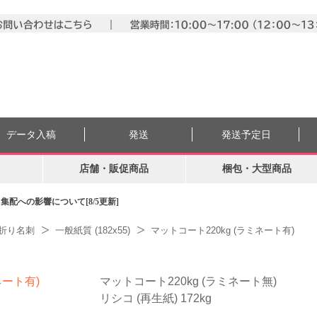
データ入稿
発送
発送予定日
店舗・販促商品
梱包・大型商品
配への影響について[8/5更新]
折り名刺
一般紙質 (182x55)
マットコート220kg (ラミネート有)
ネート有)
マットコート220kg (ラミネート無)
リシコ (再生紙) 172kg