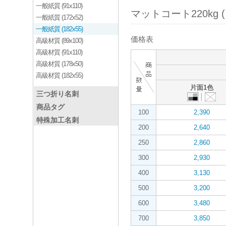
一般紙質 (91x110)
マットコート220kg 
一般紙質 (172x52)
一般紙質 (182x55)
価格表
高級材質 (89x100)
高級材質 (91x110)
高級材質 (178x50)
高級材質 (182x55)
片面1色
三つ折り名刺
商品タグ
100
2,390
特殊加工名刺
200
2,640
250
2,860
300
2,930
400
3,130
500
3,200
600
3,480
700
3,850