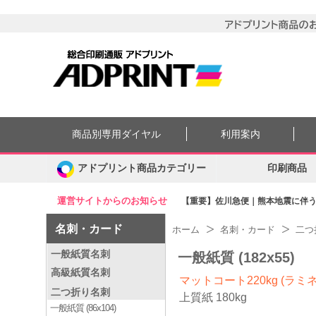
商品別専用ダイヤル
利用案内
アドプリント商品カテゴリー
印刷商品
運営サイトからのお知らせ
【重要】佐川急便｜熊本地震に伴う集
名刺・カード
ホーム
名刺・カード
二つ
一般紙質名刺
一般紙質 (182x55)
高級紙質名刺
マットコート220kg (ラミ
二つ折り名刺
上質紙 180kg
一般紙質 (86x104)