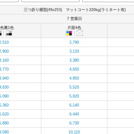
三つ折り横型(49x253) マットコート220kg(ラミネート有)
7 営業日
1色裏1色
片面4色
2,510
2,790
2,900
3,120
3,160
3,380
3,770
4,650
3,940
4,850
4,830
5,520
5,090
5,820
5,360
6,140
5,620
6,440
5,880
6,730
9,580
10,110