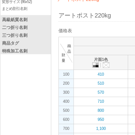
変形サイズ (86x52)
まとめ割引名刺
アートポスト220kg
高級紙質名刺
二つ折り名刺
価格表
三つ折り名刺
商品タグ
特殊加工名刺
片面1色
100
410
200
510
300
570
400
710
500
800
600
950
700
1,100