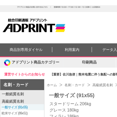
商品別専用ダイヤル
利用案内
データ
アドプリント商品カテゴリー
印刷商品
運営サイトからのお知らせ
【重要】佐川急便｜熊本地震に伴う集配への影響に
名刺・カード
ホーム
名刺・カード
高級紙質名刺
一般紙質名刺
一般サイズ (91x55)
高級紙質名刺
スタードリーム 206kg
一般サイズ (91x55)
グレース 180kg
欧米サイズ (89x51)
フィラレ 186kg