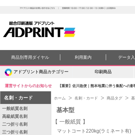
商品別専用ダイヤル
利用案内
データ
アドプリント商品カテゴリー
印刷商品
運営サイトからのお知らせ
【重要】佐川急便｜熊本地震に伴う集配への影響に
名刺・カード
ホーム
名刺・カード
商品タグ
基
一般紙質名刺
基本型
高級紙質名刺
一般紙質
二つ折り名刺
マットコート220kg(ラミネート有)
三つ折り名刺