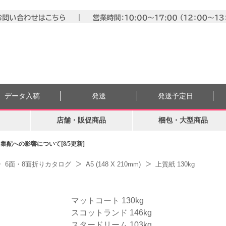
データ入稿
発送
発送予定日
店舗・販促商品
梱包・大型商品
配への影響について[8/5更新]
6面・8面折りカタログ
A5 (148 X 210mm)
上質紙 130kg
マットコート 130kg
スコットランド 146kg
スタードリーム 103kg