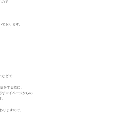
すので
いております。
れなどで
送信をする際に、
必ずマイページからの
す。
変わりますので、