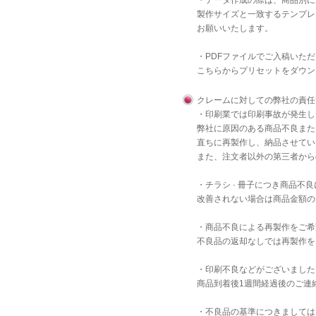
・データ作成の際は、商品別に
製作サイズと一致するテンプレ
お願いいたします。
・PDFファイルでご入稿いた
こちら
からプリセットをダウン
クレームに対しての弊社の責任
・印刷業では印刷事故が発生し
弊社に原因のある商品不良また
直ちに再製作し、納品させてい
また、注文者以外の第三者から
・チラシ · 冊子につき商品
改善されない場合は商品金額の
・商品不良による再製作をご希
不良品の返却なしでは再製作を
・印刷不良などがございました
商品到着後1週間経過後のご連
・不良品の基準につきましては