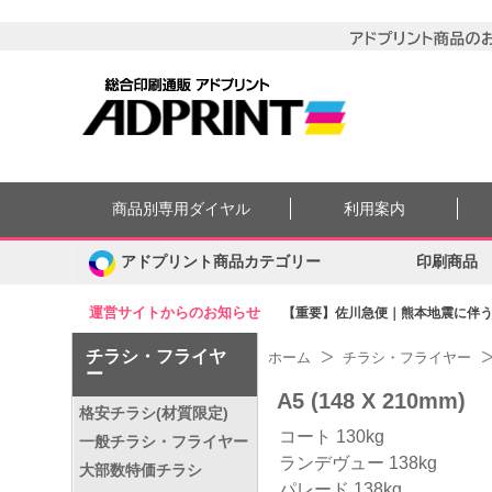
商品別専用ダイヤル
利用案内
アドプリント商品カテゴリー
印刷商品
運営サイトからのお知らせ
【重要】佐川急便｜熊本地震に伴う集
チラシ・フライヤ
ホーム
チラシ・フライヤー
ー
A5 (148 X 210mm)
格安チラシ(材質限定)
コート 130kg
一般チラシ・フライヤー
ランデヴュー 138kg
大部数特価チラシ
パレード 138kg