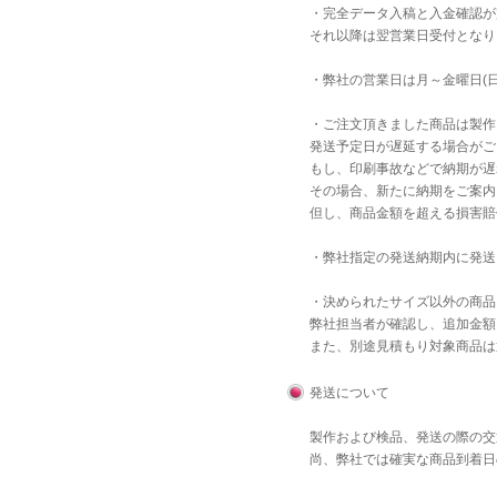
・完全データ入稿と入金確認が
それ以降は翌営業日受付となり
・弊社の営業日は月～金曜日(
・ご注文頂きました商品は製作
発送予定日が遅延する場合がご
もし、印刷事故などで納期が遅
その場合、新たに納期をご案内
但し、商品金額を超える損害賠
・弊社指定の発送納期内に発送
・決められたサイズ以外の商品
弊社担当者が確認し、追加金額
また、別途見積もり対象商品は
発送について
製作および検品、発送の際の交
尚、弊社では確実な商品到着日