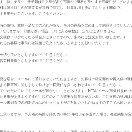
す。特にチラシ · 冊子類は注文量が多く高額の中継料が発生する可能性がございま
料は弊社取引の配送業者が独自で算定し、対象地域を決めております関係で、
する場合がございます。ご了承ください。
時の破損、枚数不足などの恐れがあり、余分の商品を含めまして納品させていただ
送いたしますが、部数が多い場合、1箱に入る枚数は一定ではございません。
文枚数より少なくなる場合がございますので、多めにご注文お願い致します。）
れるお客様は事前に確認後ご注文くださいますようお願いいたします。
め切り扱いとなりますのでご注意ください
営業日発送となりますのでご注意ください。
要な場合、メールにて通知させていただきますが、お客様の確認漏れや再入稿の遅
よる損害等に関しまして弊社は一切責任を負いかねますのでご注意ください。
ていただいていてもメールが届かないことがあります。HTMLメール(画像付き)の
れる事があるようですが、現在のところ確実な対策法がない為、ご注文後の詳細は
ール未到着での納期遅れは恐れ入りますがご対応いたしかねますのでご了承願いま
は承りますが、再入稿の時間が締め切り時間(午後3時)を過ぎた場合、発送納期が