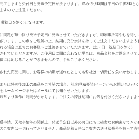
完了しますと受付日と発送予定日が決まります。締め切り時間は平日の午後3時と
ますのでご注意ください。
日曜祝日を除く)となります。
に問題が無い限り発送予定日に発送させていただきますが、印刷事故等やむを得な
ざいます。この点をご理解の上、納期に充分余裕を持ってご注文くださいますよう
れる場合は直ちにお客様へご連絡させていただきます。(土・日・祝祭日を除く)
させていただきますが、ご使用日に間に合わない場合は、商品金額をご返金させて
償には応じることができませんので、予めご了承ください。
された商品に関し、お客様の納期が遅れたとしても弊社は一切責任を負いかねます
または特殊後加工の商品をご希望の場合、別途[見積要請]ページからお問い合わせ
をホームページまたはメールにてお知らせいたします。
通常より製作に時間がかかります。ご注文の際は納期にお気を付けくださいますよ
通事情、天候事情等の関係上、発送予定日以外のお日にちは確実なお約束ができか
のご案内は一切行っておりません。商品到着日時はご案内の送り状番号を持って直