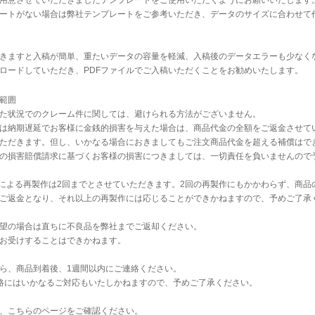
用意させていただきましたテンプレートをご使用いただくようにお願いいたします
ートがない場合は
弊社テンプレート
をご参考いただき、データのサイズに合わせて
だきますと入稿が簡単、重たいデータの容量を軽減、入稿後のデータエラーも少なく
ロードしていただき、PDFファイルでご入稿いただくことをお勧めいたします。
範囲
た状況でのクレーム件に関しては、避けられる方法がございません。
は納期遅延でお客様に金銭的損害を与えた場合は、商品代金の全額をご返金させて
ただきます。但し、いかなる場合におきましてもご注文商品代金を超える補償はで
の損害賠償請求に基づくお客様の損害につきましては、一切責任を負いませんので
不良による再製作は2回までとさせていただきます。2回の再製作にもかかわらず、商品
ご返金となり、それ以上の再製作には応じることができかねますので、予めご了承
望の場合は直ちに不良品を弊社までご返却ください。
お受けすることはできかねます。
ら、商品到着後、1週間以内にご連絡ください。
絡にはいかなるご対応もいたしかねますので、予めご了承ください。
、
こちら
のページをご確認ください。