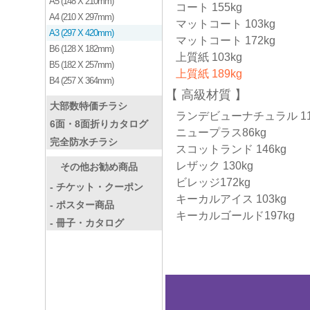
A5 (148 X 210mm)
コート 155kg
A4 (210 X 297mm)
マットコート 103kg
A3 (297 X 420mm)
マットコート 172kg
B6 (128 X 182mm)
上質紙 103kg
B5 (182 X 257mm)
上質紙 189kg
B4 (257 X 364mm)
高級材質
大部数特価チラシ
ランデビューナチュラル 11
6面・8面折りカタログ
ニュープラス86kg
完全防水チラシ
スコットランド 146kg
レザック 130kg
その他お勧め商品
ビレッジ172kg
- チケット・クーポン
キーカルアイス 103kg
- ポスター商品
キーカルゴールド197kg
- 冊子・カタログ