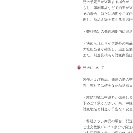
発送予定日が遅延する場合がご
もし、印刷事故などで納期が遅
その場合、新たに納期をご案内
但し、商品金額を超える損害賠
・弊社指定の発送納期内に発送
・決められたサイズ以外の商品
弊社担当者が確認し、追加金額
また、別途見積もり対象商品は
発送について
製作および検品、発送の際の交
尚、弊社では確実な商品到着日
・離島地域は中継料が発生しま
予めご了承ください。尚、中継
対象地域と料金が予告なく変更
・弊社チラシ商品の場合、配送
ご注文枚数+3～5％余分で発