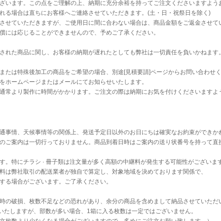
ざいます。この点をご理解の上、納期に充分余裕を持ってご注文くださいますよう
れる場合は直ちにお客様へご連絡させていただきます。(土・日・祝祭日を除く)
させていただきますが、ご使用日に間に合わない場合は、商品金額をご返金させて
償には応じることができませんので、予めご了承ください。
された商品に関し、お客様の納期が遅れたとしても弊社は一切責任を負いかねます
または特殊後加工の商品をご希望の場合、別途[見積要請]ページからお問い合わせ
をホームページまたはメールにてお知らせいたします。
通常より製作に時間がかかります。ご注文の際は納期にお気を付けくださいますよ
通事情、天候事情等の関係上、発送予定日以外のお日にちは確実なお約束ができか
のご案内は一切行っておりません。商品到着日時はご案内の送り状番号を持って直
す。特にチラシ · 冊子類は注文量が多く高額の中継料が発生する可能性がございま
料は弊社取引の配送業者が独自で算定し、対象地域を決めております関係で、
する場合がございます。ご了承ください。
時の破損、枚数不足などの恐れがあり、余分の商品を含めまして納品させていただ
送いたしますが、部数が多い場合、1箱に入る枚数は一定ではございません。