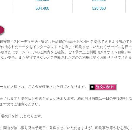
504,400
528,360
最安値 · スピーディ発送 · 安定した品質の商品をお客様へご提供できるよう努めて
が作成されたデータをインターネット上を通じて印刷させていただくサービスを行っ
事項またはホームページのご案内をご確認、ご了承の上ご利用頂きますようお願い申
けない場合、また堅守できないとご判断された方のご利用は堅くお断りさせて頂きま
データが入稿され、ご入金が確認された時点となります。
完了しますと受付日と発送予定日が決まります。締め切り時間は平日の午後3時と
ますのでご注意ください。
日曜祝日を除く)となります。
に問題が無い限り発送予定日に発送させていただきますが、印刷事故等やむを得な