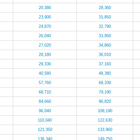
20,380
28,360
23,900
31,850
24,870
32,790
26,040
33,950
27,020
34,860
28,180
36,010
29,330
37,160
40,580
48,380
57,760
68,330
68,710
79,190
84,660
96,820
96,040
108,190
110,040
122,630
121,350
133,960
136,340
149,750