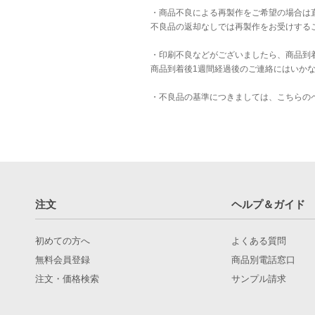
・商品不良による再製作をご希望の場合は
不良品の返却なしでは再製作をお受けする
・印刷不良などがございましたら、商品到
商品到着後1週間経過後のご連絡にはいか
・不良品の基準につきましては、
こちら
の
注文
ヘルプ＆ガイド
初めての方へ
よくある質問
無料会員登録
商品別電話窓口
注文・価格検索
サンプル請求