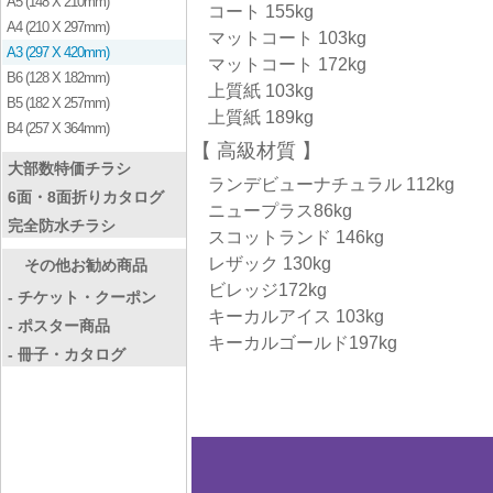
A5 (148 X 210mm)
コート 155kg
A4 (210 X 297mm)
マットコート 103kg
A3 (297 X 420mm)
マットコート 172kg
B6 (128 X 182mm)
上質紙 103kg
B5 (182 X 257mm)
上質紙 189kg
B4 (257 X 364mm)
高級材質
大部数特価チラシ
ランデビューナチュラル 112kg
6面・8面折りカタログ
ニュープラス86kg
完全防水チラシ
スコットランド 146kg
レザック 130kg
その他お勧め商品
ビレッジ172kg
- チケット・クーポン
キーカルアイス 103kg
- ポスター商品
キーカルゴールド197kg
- 冊子・カタログ