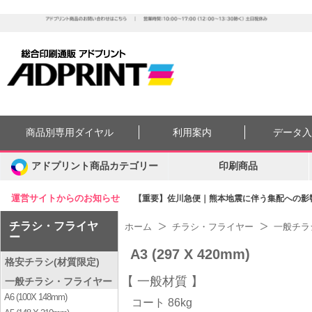
商品別専用ダイヤル
利用案内
データ
アドプリント商品カテゴリー
印刷商品
運営サイトからのお知らせ
【重要】佐川急便｜熊本地震に伴う集配への影響に
チラシ・フライヤ
ホーム
チラシ・フライヤー
一般チラ
ー
A3 (297 X 420mm)
格安チラシ(材質限定)
一般材質
一般チラシ・フライヤー
A6 (100X 148mm)
コート 86kg