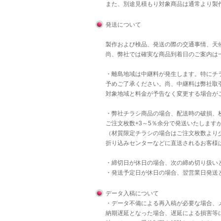
また、別途見積もり対象商品は通常より製
発送について
製作および検品、発送の際の交通事情、天
尚、弊社では確実な商品到着日のご案内は
・離島地域は中継料が発生します。特にチラ
予めご了承ください。尚、中継料は弊社取
対象地域と料金が予告なく変更する場合が
・弊社チラシ商品の場合、配送時の破損、
ご注文枚数+3～5％余分で発送いたします
（材質限定チラシの場合はご注文枚数より
折り込みセンターなどに直送されるお客様
・締切日が休日の場合、次の締め切り扱い
・発送予定日が休日の場合、翌営業日発送
データ入稿について
・データ不備による再入稿が必要な場合、
納期遅延となった場合、遅延による損害等