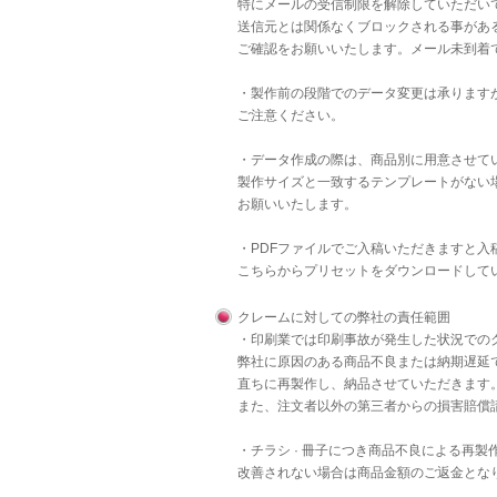
特にメールの受信制限を解除していただいて
送信元とは関係なくブロックされる事があ
ご確認をお願いいたします。メール未到着
・製作前の段階でのデータ変更は承りますが
ご注意ください。
・データ作成の際は、商品別に用意させて
製作サイズと一致するテンプレートがない
お願いいたします。
・PDFファイルでご入稿いただきますと
こちら
からプリセットをダウンロードして
クレームに対しての弊社の責任範囲
・印刷業では印刷事故が発生した状況での
弊社に原因のある商品不良または納期遅延
直ちに再製作し、納品させていただきます
また、注文者以外の第三者からの損害賠償
・チラシ · 冊子につき商品不良による再
改善されない場合は商品金額のご返金とな