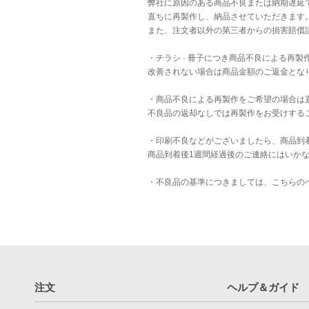
弊社に原因のある商品不良または納期遅延
直ちに再製作し、納品させていただきます
また、注文者以外の第三者からの損害賠償
・チラシ · 冊子につき商品不良による再
改善されない場合は商品金額のご返金とな
・商品不良による再製作をご希望の場合は
不良品の返却なしでは再製作をお受けする
・印刷不良などがございましたら、商品到
商品到着後1週間経過後のご連絡にはいか
・不良品の基準につきましては、
こちら
の
注文
ヘルプ＆ガイド