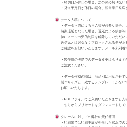
・締切日が休日の場合、次の締め切り扱い
・発送予定日が休日の場合、翌営業日発送
データ入稿について
・データ不備による再入稿が必要な場合、
納期遅延となった場合、遅延による損害等
特にメールの受信制限を解除していただいて
送信元とは関係なくブロックされる事があ
ご確認をお願いいたします。メール未到着
・製作前の段階でのデータ変更は承りますが
ご注意ください。
・データ作成の際は、商品別に用意させて
製作サイズと一致するテンプレートがない
お願いいたします。
・PDFファイルでご入稿いただきますと
こちら
からプリセットをダウンロードして
クレームに対しての弊社の責任範囲
・印刷業では印刷事故が発生した状況での