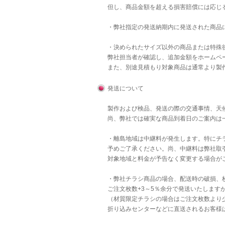
但し、商品金額を超える損害賠償には応じ
・弊社指定の発送納期内に発送された商品
・決められたサイズ以外の商品または特殊後
弊社担当者が確認し、追加金額をホームペ
また、別途見積もり対象商品は通常より製
発送について
製作および検品、発送の際の交通事情、天
尚、弊社では確実な商品到着日のご案内は
・離島地域は中継料が発生します。特にチラ
予めご了承ください。尚、中継料は弊社取
対象地域と料金が予告なく変更する場合が
・弊社チラシ商品の場合、配送時の破損、
ご注文枚数+3～5％余分で発送いたします
（材質限定チラシの場合はご注文枚数より
折り込みセンターなどに直送されるお客様