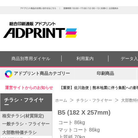
商品別専用ダイヤル
利用案内
データ
アドプリント商品カテゴリー
印刷商品
運営サイトからのお知らせ
【重要】佐川急便｜熊本地震に伴う集配への影響に
チラシ・フライヤ
ホーム
チラシ・フライヤー
大部数特
ー
B5 (182 X 257mm)
格安チラシ(材質限定)
コート 86kg
一般チラシ・フライヤー
マットコート 86kg
大部数特価チラシ
上質紙 70kg