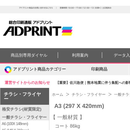
商品別専用ダイヤル
利用案内
データ
アドプリント商品カテゴリー
印刷商品
運営サイトからのお知らせ
【重要】佐川急便｜熊本地震に伴う集配への影響に
チラシ・フライヤ
ホーム
チラシ・フライヤー
一般チラ
ー
A3 (297 X 420mm)
格安チラシ(材質限定)
一般材質
一般チラシ・フライヤー
A6 (100X 148mm)
コート 86kg