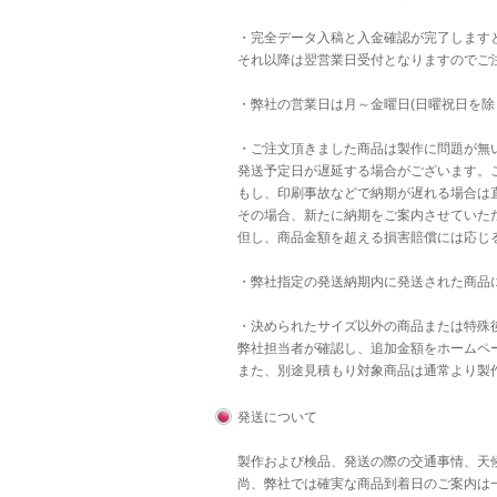
・完全データ入稿と入金確認が完了します
それ以降は翌営業日受付となりますのでご
・弊社の営業日は月～金曜日(日曜祝日を除
・ご注文頂きました商品は製作に問題が無
発送予定日が遅延する場合がございます。
もし、印刷事故などで納期が遅れる場合は直
その場合、新たに納期をご案内させていた
但し、商品金額を超える損害賠償には応じ
・弊社指定の発送納期内に発送された商品
・決められたサイズ以外の商品または特殊後
弊社担当者が確認し、追加金額をホームペ
また、別途見積もり対象商品は通常より製
発送について
製作および検品、発送の際の交通事情、天
尚、弊社では確実な商品到着日のご案内は