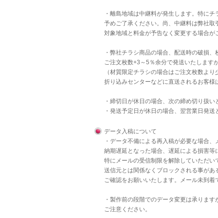
・離島地域は中継料が発生します。特にチラ
予めご了承ください。尚、中継料は弊社取
対象地域と料金が予告なく変更する場合が
・弊社チラシ商品の場合、配送時の破損、
ご注文枚数+3～5％余分で発送いたします
（材質限定チラシの場合はご注文枚数より
折り込みセンターなどに直送されるお客様
・締切日が休日の場合、次の締め切り扱い
・発送予定日が休日の場合、翌営業日発送
データ入稿について
・データ不備による再入稿が必要な場合、
納期遅延となった場合、遅延による損害等
特にメールの受信制限を解除していただいて
送信元とは関係なくブロックされる事があ
ご確認をお願いいたします。メール未到着
・製作前の段階でのデータ変更は承りますが
ご注意ください。