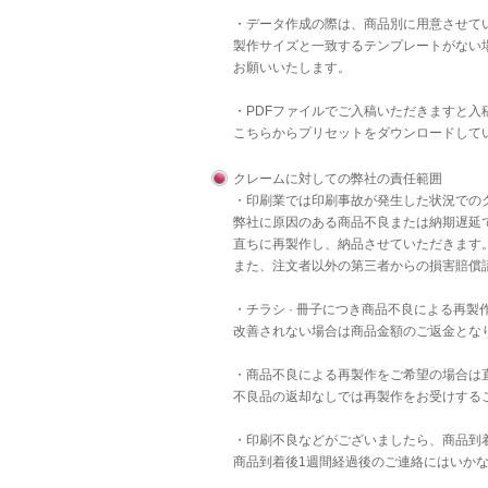
・データ作成の際は、商品別に用意させて
製作サイズと一致するテンプレートがない
お願いいたします。
・PDFファイルでご入稿いただきますと
こちら
からプリセットをダウンロードして
クレームに対しての弊社の責任範囲
・印刷業では印刷事故が発生した状況での
弊社に原因のある商品不良または納期遅延
直ちに再製作し、納品させていただきます
また、注文者以外の第三者からの損害賠償
・チラシ · 冊子につき商品不良による再
改善されない場合は商品金額のご返金とな
・商品不良による再製作をご希望の場合は
不良品の返却なしでは再製作をお受けする
・印刷不良などがございましたら、商品到
商品到着後1週間経過後のご連絡にはいか