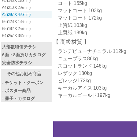
A5 (148 X 210mm)
コート 155kg
A4 (210 X 297mm)
マットコート 103kg
A3 (297 X 420mm)
マットコート 172kg
B6 (128 X 182mm)
上質紙 103kg
B5 (182 X 257mm)
上質紙 189kg
B4 (257 X 364mm)
高級材質
大部数特価チラシ
ランデビューナチュラル 112kg
6面・8面折りカタログ
ニュープラス86kg
完全防水チラシ
スコットランド 146kg
レザック 130kg
その他お勧め商品
ビレッジ172kg
- チケット・クーポン
キーカルアイス 103kg
- ポスター商品
キーカルゴールド197kg
- 冊子・カタログ