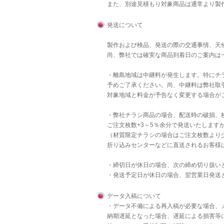
また、別途見積もり対象商品は通常より製
発送について
製作および検品、発送の際の交通事情、天
尚、弊社では確実な商品到着日のご案内は
・離島地域は中継料が発生します。特にチラ
予めご了承ください。尚、中継料は弊社取
対象地域と料金が予告なく変更する場合が
・弊社チラシ商品の場合、配送時の破損、
ご注文枚数+3～5％余分で発送いたします
（材質限定チラシの場合はご注文枚数より
折り込みセンターなどに直送されるお客様
・締切日が休日の場合、次の締め切り扱い
・発送予定日が休日の場合、翌営業日発送
データ入稿について
・データ不備による再入稿が必要な場合、
納期遅延となった場合、遅延による損害等