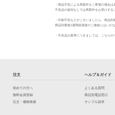
・商品不良による再製作をご希望の場合は
不良品の返却なしでは再製作をお受けする
・印刷不良などがございましたら、商品到
商品到着後1週間経過後のご連絡にはいか
・不良品の基準につきましては、
こちら
の
注文
ヘルプ＆ガイド
初めての方へ
よくある質問
無料会員登録
商品別電話窓口
注文・価格検索
サンプル請求