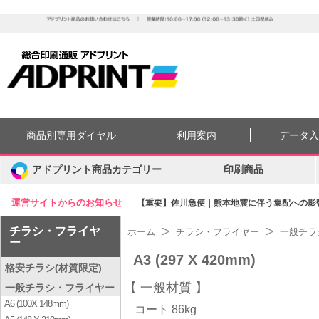
商品別専用ダイヤル
利用案内
データ
アドプリント商品カテゴリー
印刷商品
運営サイトからのお知らせ
【重要】佐川急便｜熊本地震に伴う集配への影響に
チラシ・フライヤ
ホーム
チラシ・フライヤー
一般チラ
ー
A3 (297 X 420mm)
格安チラシ(材質限定)
一般材質
一般チラシ・フライヤー
A6 (100X 148mm)
コート 86kg