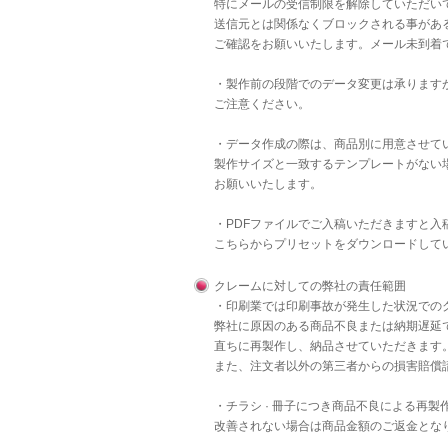
特にメールの受信制限を解除していただいて
送信元とは関係なくブロックされる事があ
ご確認をお願いいたします。メール未到着
・製作前の段階でのデータ変更は承りますが
ご注意ください。
・データ作成の際は、商品別に用意させて
製作サイズと一致するテンプレートがない
お願いいたします。
・PDFファイルでご入稿いただきますと
こちら
からプリセットをダウンロードして
クレームに対しての弊社の責任範囲
・印刷業では印刷事故が発生した状況での
弊社に原因のある商品不良または納期遅延
直ちに再製作し、納品させていただきます
また、注文者以外の第三者からの損害賠償
・チラシ · 冊子につき商品不良による再
改善されない場合は商品金額のご返金とな