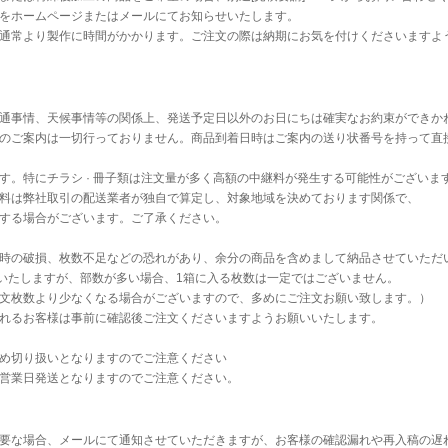
をホームページまたはメールにてお知らせいたします。
通常より製作に時間がかかります。ご注文の際は納期にお気を付けくださいますよ
通事情、天候事情等の関係上、発送予定日以外のお日にちは確実なお約束ができか
のご案内は一切行っておりません。商品到着日時はご案内の送り状番号を持って直
す。特にチラシ · 冊子類は注文量が多く高額の中継料が発生する可能性がございま
料は弊社取引の配送業者が独自で算定し、対象地域を決めております関係で、
する場合がございます。ご了承ください。
時の破損、枚数不足などの恐れがあり、余分の商品を含めまして納品させていただ
送いたしますが、部数が多い場合、1箱に入る枚数は一定ではございません。
文枚数より少なくなる場合がございますので、多めにご注文お願い致します。）
れるお客様は事前に確認後ご注文くださいますようお願いいたします。
め切り扱いとなりますのでご注意ください
営業日発送となりますのでご注意ください。
要な場合、メールにて通知させていただきますが、お客様の確認漏れや再入稿の遅