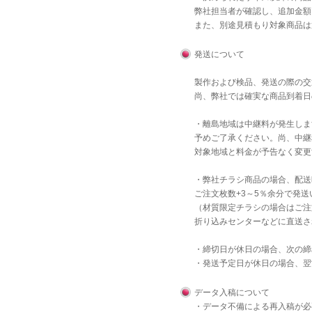
弊社担当者が確認し、追加金額
また、別途見積もり対象商品は
発送について
製作および検品、発送の際の交
尚、弊社では確実な商品到着日
・離島地域は中継料が発生しま
予めご了承ください。尚、中継
対象地域と料金が予告なく変更
・弊社チラシ商品の場合、配送
ご注文枚数+3～5％余分で発
（材質限定チラシの場合はご注
折り込みセンターなどに直送さ
・締切日が休日の場合、次の締
・発送予定日が休日の場合、翌
データ入稿について
・データ不備による再入稿が必