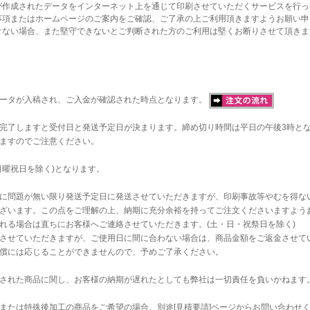
が作成されたデータをインターネット上を通じて印刷させていただくサービスを行っ
事項またはホームページのご案内をご確認、ご了承の上ご利用頂きますようお願い申
けない場合、また堅守できないとご判断された方のご利用は堅くお断りさせて頂きま
データが入稿され、ご入金が確認された時点となります。
完了しますと受付日と発送予定日が決まります。締め切り時間は平日の午後3時と
ますのでご注意ください。
日曜祝日を除く)となります。
に問題が無い限り発送予定日に発送させていただきますが、印刷事故等やむを得な
ざいます。この点をご理解の上、納期に充分余裕を持ってご注文くださいますよう
れる場合は直ちにお客様へご連絡させていただきます。(土・日・祝祭日を除く)
させていただきますが、ご使用日に間に合わない場合は、商品金額をご返金させて
償には応じることができませんので、予めご了承ください。
された商品に関し、お客様の納期が遅れたとしても弊社は一切責任を負いかねます
または特殊後加工の商品をご希望の場合、別途[見積要請]ページからお問い合わせ