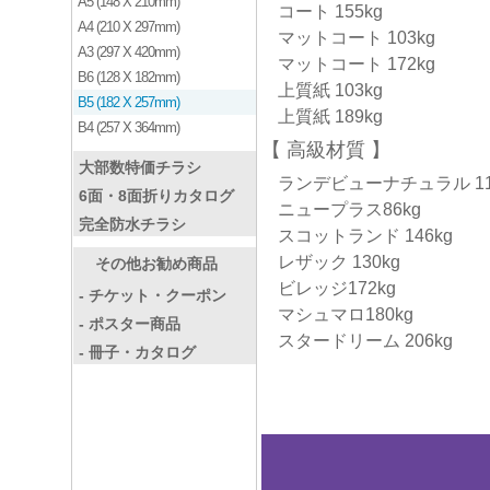
A5 (148 X 210mm)
コート 155kg
A4 (210 X 297mm)
マットコート 103kg
A3 (297 X 420mm)
マットコート 172kg
B6 (128 X 182mm)
上質紙 103kg
B5 (182 X 257mm)
上質紙 189kg
B4 (257 X 364mm)
高級材質
大部数特価チラシ
ランデビューナチュラル 11
6面・8面折りカタログ
ニュープラス86kg
完全防水チラシ
スコットランド 146kg
レザック 130kg
その他お勧め商品
ビレッジ172kg
- チケット・クーポン
マシュマロ180kg
- ポスター商品
スタードリーム 206kg
- 冊子・カタログ