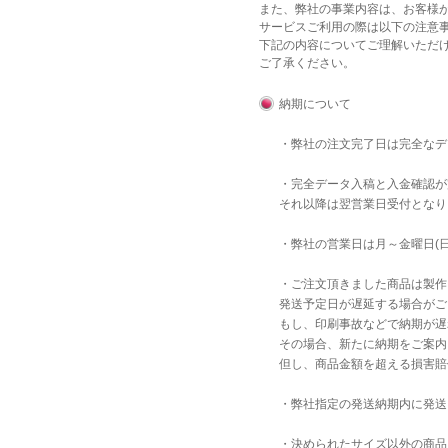
また、弊社の事業内容は、お客様
サービスご利用の際は以下の注意
下記の内容についてご理解いただ
ご了承ください。
納期について
・弊社の注文完了日は完全な
・完全データ入稿と入金確認が
それ以降は翌営業日受付となり
・弊社の営業日は月～金曜日(
・ご注文頂きました商品は製作
発送予定日が遅延する場合がご
もし、印刷事故などで納期が遅
その場合、新たに納期をご案内
但し、商品金額を超える損害賠
・弊社指定の発送納期内に発送
・決められたサイズ以外の商品