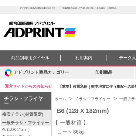
商品別専用ダイヤル
利用案内
データ
アドプリント商品カテゴリー
印刷商品
運営サイトからのお知らせ
【重要】佐川急便｜熊本地震に伴う集配への影響に
チラシ・フライヤ
ホーム
チラシ・フライヤー
一般チラ
ー
B6 (128 X 182mm)
格安チラシ(材質限定)
一般材質
一般チラシ・フライヤー
A6 (100X 148mm)
コート 86kg