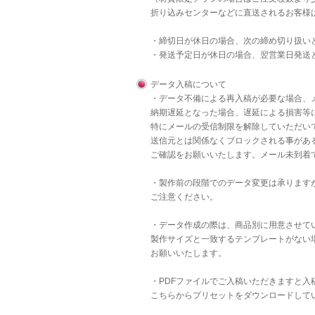
折り込みセンターなどに直送されるお客様
・締切日が休日の場合、次の締め切り扱い
・発送予定日が休日の場合、翌営業日発送
データ入稿について
・データ不備による再入稿が必要な場合、
納期遅延となった場合、遅延による損害等
特にメールの受信制限を解除していただいて
送信元とは関係なくブロックされる事があ
ご確認をお願いいたします。メール未到着
・製作前の段階でのデータ変更は承りますが
ご注意ください。
・データ作成の際は、商品別に用意させて
製作サイズと一致するテンプレートがない
お願いいたします。
・PDFファイルでご入稿いただきますと
こちら
からプリセットをダウンロードして