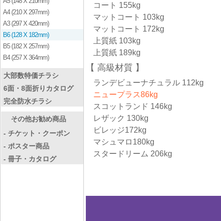
A5 (148 X 210mm)
コート 155kg
A4 (210 X 297mm)
マットコート 103kg
A3 (297 X 420mm)
マットコート 172kg
B6 (128 X 182mm)
上質紙 103kg
B5 (182 X 257mm)
上質紙 189kg
B4 (257 X 364mm)
高級材質
大部数特価チラシ
ランデビューナチュラル 112kg
6面・8面折りカタログ
ニュープラス86kg
完全防水チラシ
スコットランド 146kg
レザック 130kg
その他お勧め商品
ビレッジ172kg
- チケット・クーポン
マシュマロ180kg
- ポスター商品
スタードリーム 206kg
- 冊子・カタログ