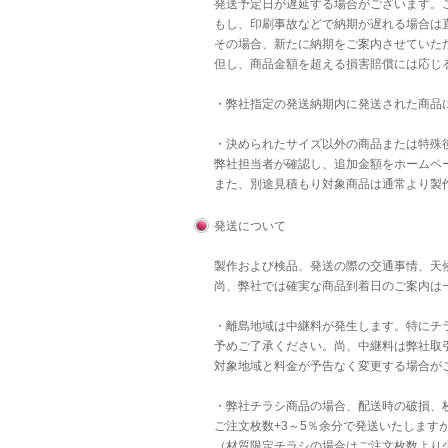
発送予定日が遅延する場合がございます。
もし、印刷事故などで納期が遅れる場合は直
その場合、新たに納期をご案内させていた
但し、商品金額を超える損害賠償には応じ
・弊社指定の発送納期内に発送された商品
・決められたサイズ以外の商品または特殊後
弊社担当者が確認し、追加金額をホームペ
また、別途見積もり対象商品は通常より製
発送について
製作および検品、発送の際の交通事情、天
尚、弊社では確実な商品到着日のご案内は
・離島地域は中継料が発生します。特にチラ
予めご了承ください。尚、中継料は弊社取
対象地域と料金が予告なく変更する場合が
・弊社チラシ商品の場合、配送時の破損、
ご注文枚数+3～5％余分で発送いたします
（材質限定チラシの場合はご注文枚数より