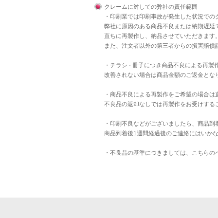
クレームに対しての弊社の責任範囲
・印刷業では印刷事故が発生した状況での
弊社に原因のある商品不良または納期遅延
直ちに再製作し、納品させていただきます
また、注文者以外の第三者からの損害賠償
・チラシ · 冊子につき商品不良による再
改善されない場合は商品金額のご返金とな
・商品不良による再製作をご希望の場合は
不良品の返却なしでは再製作をお受けする
・印刷不良などがございましたら、商品到
商品到着後1週間経過後のご連絡にはいか
・不良品の基準につきましては、
こちら
の