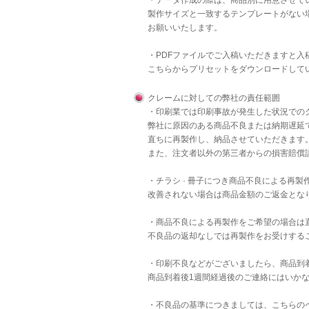
・データ作成の際は、商品別に用意させて
製作サイズと一致するテンプレートがない
お願いいたします。
・PDFファイルでご入稿いただきますと
こちら
からプリセットをダウンロードして
クレームに対しての弊社の責任範囲
・印刷業では印刷事故が発生した状況での
弊社に原因のある商品不良または納期遅延
直ちに再製作し、納品させていただきます
また、注文者以外の第三者からの損害賠償
・チラシ · 冊子につき商品不良による再
改善されない場合は商品金額のご返金とな
・商品不良による再製作をご希望の場合は
不良品の返却なしでは再製作をお受けする
・印刷不良などがございましたら、商品到
商品到着後1週間経過後のご連絡にはいか
・不良品の基準につきましては、
こちら
の