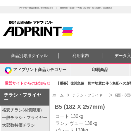
商品別専用ダイヤル
利用案内
データ
アドプリント商品カテゴリー
印刷商品
運営サイトからのお知らせ
【重要】佐川急便｜熊本地震に伴う集配への影響に
チラシ・フライヤ
ホーム
チラシ・フライヤー
6面・8
ー
B5 (182 X 257mm)
格安チラシ(材質限定)
コート 130kg
一般チラシ・フライヤー
ランデヴュー 138kg
大部数特価チラシ
パレード 138kg