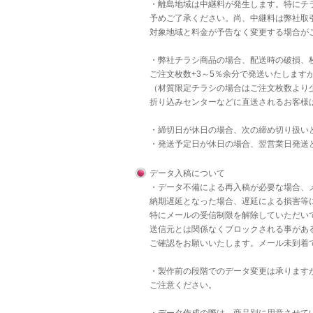
・離島地域は中継料が発生します。特にチラ
予めご了承ください。尚、中継料は弊社取
対象地域と料金が予告なく変更する場合が
・弊社チラシ商品の場合、配送時の破損、
ご注文枚数+3～5％余分で発送いたします
（材質限定チラシの場合はご注文枚数より
折り込みセンターなどに直送されるお客様
・締切日が休日の場合、次の締め切り扱い
・発送予定日が休日の場合、翌営業日発送
データ入稿について
・データ不備による再入稿が必要な場合、
納期遅延となった場合、遅延による損害等
特にメールの受信制限を解除していただいて
送信元とは関係なくブロックされる事があ
ご確認をお願いいたします。メール未到着
・製作前の段階でのデータ変更は承りますが
ご注意ください。