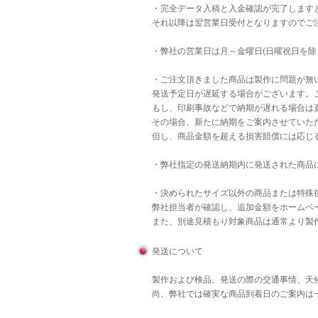
・完全データ入稿と入金確認が完了します
それ以降は翌営業日受付となりますのでご
・弊社の営業日は月～金曜日(日曜祝日を除
・ご注文頂きました商品は製作に問題が無
発送予定日が遅延する場合がございます。
もし、印刷事故などで納期が遅れる場合は直
その場合、新たに納期をご案内させていた
但し、商品金額を超える損害賠償には応じ
・弊社指定の発送納期内に発送された商品
・決められたサイズ以外の商品または特殊後
弊社担当者が確認し、追加金額をホームペ
また、別途見積もり対象商品は通常より製
発送について
製作および検品、発送の際の交通事情、天
尚、弊社では確実な商品到着日のご案内は