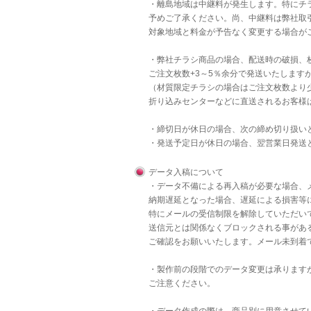
・離島地域は中継料が発生します。特にチラ
予めご了承ください。尚、中継料は弊社取
対象地域と料金が予告なく変更する場合が
・弊社チラシ商品の場合、配送時の破損、
ご注文枚数+3～5％余分で発送いたします
（材質限定チラシの場合はご注文枚数より
折り込みセンターなどに直送されるお客様
・締切日が休日の場合、次の締め切り扱い
・発送予定日が休日の場合、翌営業日発送
データ入稿について
・データ不備による再入稿が必要な場合、
納期遅延となった場合、遅延による損害等
特にメールの受信制限を解除していただいて
送信元とは関係なくブロックされる事があ
ご確認をお願いいたします。メール未到着
・製作前の段階でのデータ変更は承りますが
ご注意ください。