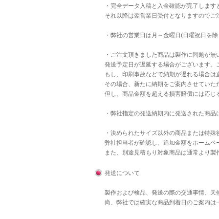
・完全データ入稿と入金確認が完了します
それ以降は翌営業日受付となりますのでご
・弊社の営業日は月～金曜日(日曜祝日を除
・ご注文頂きました商品は製作に問題が無
発送予定日が遅延する場合がございます。
もし、印刷事故などで納期が遅れる場合は直
その場合、新たに納期をご案内させていた
但し、商品金額を超える損害賠償には応じ
・弊社指定の発送納期内に発送された商品
・決められたサイズ以外の商品または特殊後
弊社担当者が確認し、追加金額をホームペ
また、別途見積もり対象商品は通常より製
発送について
製作および検品、発送の際の交通事情、天
尚、弊社では確実な商品到着日のご案内は