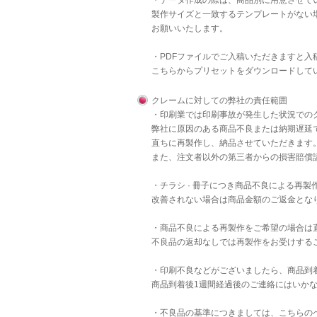
・データ作成の際は、商品別に用意させて
製作サイズと一致するテンプレートがない
お願いいたします。
・PDFファイルでご入稿いただきますと
こちら
からプリセットをダウンロードして
クレームに対しての弊社の責任範囲
・印刷業では印刷事故が発生した状況での
弊社に原因のある商品不良または納期遅延
直ちに再製作し、納品させていただきます
また、注文者以外の第三者からの損害賠償
・チラシ · 冊子につき商品不良による再
改善されない場合は商品金額のご返金とな
・商品不良による再製作をご希望の場合は
不良品の返却なしでは再製作をお受けする
・印刷不良などがございましたら、商品到
商品到着後1週間経過後のご連絡にはいか
・不良品の基準につきましては、
こちら
の