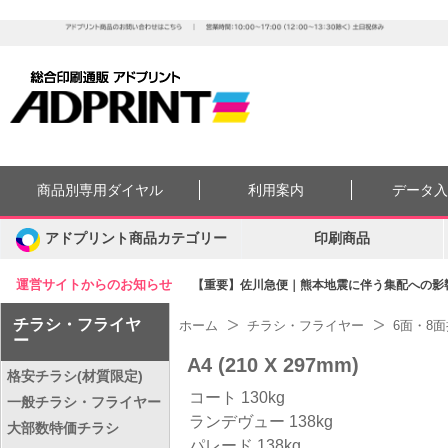
商品別専用ダイヤル
利用案内
データ
アドプリント商品カテゴリー
印刷商品
運営サイトからのお知らせ
【重要】佐川急便｜熊本地震に伴う集配への影響に
チラシ・フライヤ
ホーム
チラシ・フライヤー
6面・8
ー
A4 (210 X 297mm)
格安チラシ(材質限定)
コート 130kg
一般チラシ・フライヤー
ランデヴュー 138kg
大部数特価チラシ
パレード 138kg