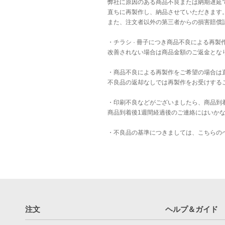
弊社に原因のある商品不良または納期遅延
直ちに再製作し、納品させていただきます
また、注文者以外の第三者からの損害賠償
・チラシ · 冊子につき商品不良による再
改善されない場合は商品金額のご返金とな
・商品不良による再製作をご希望の場合は
不良品の返却なしでは再製作をお受けする
・印刷不良などがございましたら、商品到
商品到着後1週間経過後のご連絡にはいか
・不良品の基準につきましては、
こちら
の
注文
ヘルプ＆ガイド