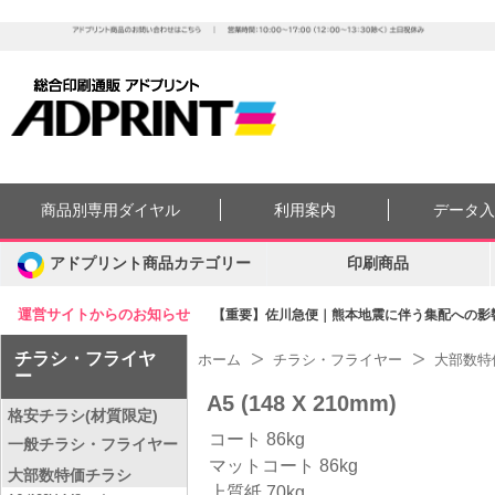
商品別専用ダイヤル
利用案内
データ
アドプリント商品カテゴリー
印刷商品
運営サイトからのお知らせ
【重要】佐川急便｜熊本地震に伴う集配への影響に
チラシ・フライヤ
ホーム
チラシ・フライヤー
大部数特
ー
A5 (148 X 210mm)
格安チラシ(材質限定)
コート 86kg
一般チラシ・フライヤー
マットコート 86kg
大部数特価チラシ
上質紙 70kg