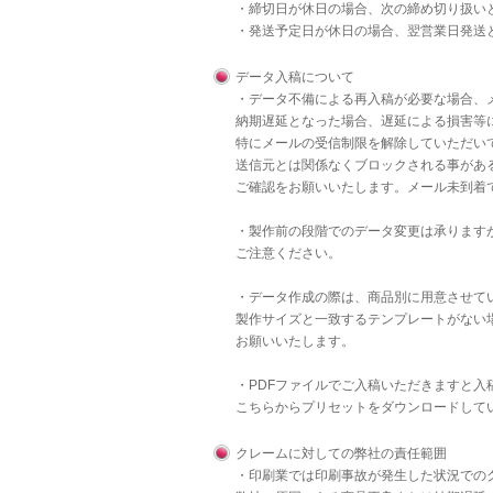
・締切日が休日の場合、次の締め切り扱い
・発送予定日が休日の場合、翌営業日発送
データ入稿について
・データ不備による再入稿が必要な場合、
納期遅延となった場合、遅延による損害等
特にメールの受信制限を解除していただいて
送信元とは関係なくブロックされる事があ
ご確認をお願いいたします。メール未到着
・製作前の段階でのデータ変更は承りますが
ご注意ください。
・データ作成の際は、商品別に用意させて
製作サイズと一致するテンプレートがない
お願いいたします。
・PDFファイルでご入稿いただきますと
こちら
からプリセットをダウンロードして
クレームに対しての弊社の責任範囲
・印刷業では印刷事故が発生した状況での