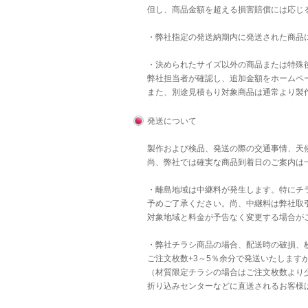
但し、商品金額を超える損害賠償には応じ
・弊社指定の発送納期内に発送された商品
・決められたサイズ以外の商品または特殊後
弊社担当者が確認し、追加金額をホームペ
また、別途見積もり対象商品は通常より製
発送について
製作および検品、発送の際の交通事情、天
尚、弊社では確実な商品到着日のご案内は
・離島地域は中継料が発生します。特にチラ
予めご了承ください。尚、中継料は弊社取
対象地域と料金が予告なく変更する場合が
・弊社チラシ商品の場合、配送時の破損、
ご注文枚数+3～5％余分で発送いたします
（材質限定チラシの場合はご注文枚数より
折り込みセンターなどに直送されるお客様