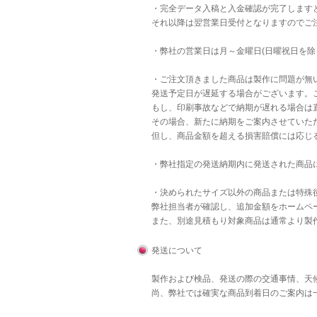
・完全データ入稿と入金確認が完了します
それ以降は翌営業日受付となりますのでご
・弊社の営業日は月～金曜日(日曜祝日を除
・ご注文頂きました商品は製作に問題が無
発送予定日が遅延する場合がございます。
もし、印刷事故などで納期が遅れる場合は直
その場合、新たに納期をご案内させていた
但し、商品金額を超える損害賠償には応じ
・弊社指定の発送納期内に発送された商品
・決められたサイズ以外の商品または特殊後
弊社担当者が確認し、追加金額をホームペ
また、別途見積もり対象商品は通常より製
発送について
製作および検品、発送の際の交通事情、天
尚、弊社では確実な商品到着日のご案内は