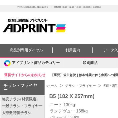
商品別専用ダイヤル
利用案内
データ
アドプリント商品カテゴリー
印刷商品
運営サイトからのお知らせ
【重要】佐川急便｜熊本地震に伴う集配への影響に
チラシ・フライヤ
ホーム
チラシ・フライヤー
6面・8
ー
B5 (182 X 257mm)
格安チラシ(材質限定)
コート 130kg
一般チラシ・フライヤー
ランデヴュー 138kg
大部数特価チラシ
パレード 138kg