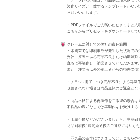
・データ作成の際は、商品別に用意させて
製作サイズと一致するテンプレートがない
お願いいたします。
・PDFファイルでご入稿いただきますと
こちら
からプリセットをダウンロードして
クレームに対しての弊社の責任範囲
・印刷業では印刷事故が発生した状況での
弊社に原因のある商品不良または納期遅延
直ちに再製作し、納品させていただきます
また、注文者以外の第三者からの損害賠償
・チラシ · 冊子につき商品不良による再
改善されない場合は商品金額のご返金とな
・商品不良による再製作をご希望の場合は
不良品の返却なしでは再製作をお受けする
・印刷不良などがございましたら、商品到
商品到着後1週間経過後のご連絡にはいか
・不良品の基準につきましては、
こちら
の