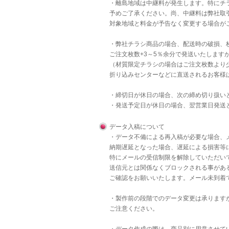
・離島地域は中継料が発生します。特にチラ
予めご了承ください。尚、中継料は弊社取
対象地域と料金が予告なく変更する場合が
・弊社チラシ商品の場合、配送時の破損、
ご注文枚数+3～5％余分で発送いたします
（材質限定チラシの場合はご注文枚数より
折り込みセンターなどに直送されるお客様
・締切日が休日の場合、次の締め切り扱い
・発送予定日が休日の場合、翌営業日発送
データ入稿について
・データ不備による再入稿が必要な場合、
納期遅延となった場合、遅延による損害等
特にメールの受信制限を解除していただいて
送信元とは関係なくブロックされる事があ
ご確認をお願いいたします。メール未到着
・製作前の段階でのデータ変更は承りますが
ご注意ください。