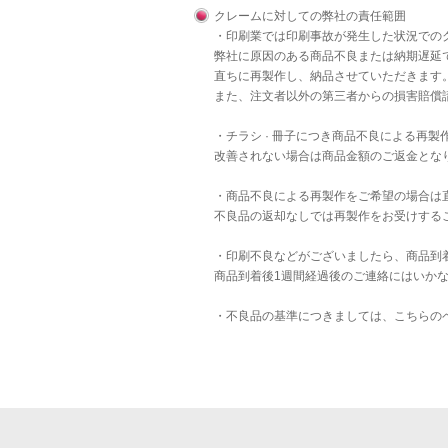
クレームに対しての弊社の責任範囲
・印刷業では印刷事故が発生した状況での
弊社に原因のある商品不良または納期遅延
直ちに再製作し、納品させていただきます
また、注文者以外の第三者からの損害賠償
・チラシ · 冊子につき商品不良による再
改善されない場合は商品金額のご返金とな
・商品不良による再製作をご希望の場合は
不良品の返却なしでは再製作をお受けする
・印刷不良などがございましたら、商品到
商品到着後1週間経過後のご連絡にはいか
・不良品の基準につきましては、
こちら
の