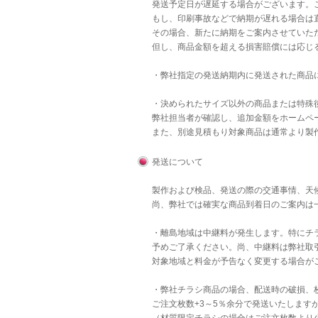
発送予定日が遅延する場合がございます。
もし、印刷事故などで納期が遅れる場合は直
その場合、新たに納期をご案内させていた
但し、商品金額を超える損害賠償には応じ
・弊社指定の発送納期内に発送された商品
・決められたサイズ以外の商品または特殊後
弊社担当者が確認し、追加金額をホームペ
また、別途見積もり対象商品は通常より製
発送について
製作および検品、発送の際の交通事情、天
尚、弊社では確実な商品到着日のご案内は
・離島地域は中継料が発生します。特にチラ
予めご了承ください。尚、中継料は弊社取
対象地域と料金が予告なく変更する場合が
・弊社チラシ商品の場合、配送時の破損、
ご注文枚数+3～5％余分で発送いたします