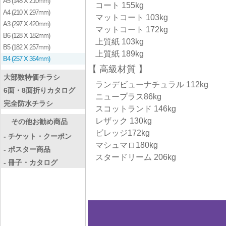
A5 (148 X 210mm)
コート 155kg
A4 (210 X 297mm)
マットコート 103kg
A3 (297 X 420mm)
マットコート 172kg
B6 (128 X 182mm)
上質紙 103kg
B5 (182 X 257mm)
上質紙 189kg
B4 (257 X 364mm)
高級材質
大部数特価チラシ
ランデビューナチュラル 112kg
6面・8面折りカタログ
ニュープラス86kg
完全防水チラシ
スコットランド 146kg
レザック 130kg
その他お勧め商品
ビレッジ172kg
- チケット・クーポン
マシュマロ180kg
- ポスター商品
スタードリーム 206kg
- 冊子・カタログ