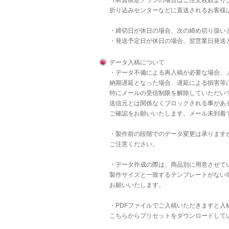
（材質限定チラシの場合はご注文枚数より
折り込みセンターなどに直送されるお客様
・締切日が休日の場合、次の締め切り扱い
・発送予定日が休日の場合、翌営業日発送
データ入稿について
・データ不備による再入稿が必要な場合、
納期遅延となった場合、遅延による損害等
特にメールの受信制限を解除していただいて
送信元とは関係なくブロックされる事があ
ご確認をお願いいたします。メール未到着
・製作前の段階でのデータ変更は承りますが
ご注意ください。
・データ作成の際は、商品別に用意させて
製作サイズと一致するテンプレートがない
お願いいたします。
・PDFファイルでご入稿いただきますと
こちら
からプリセットをダウンロードして