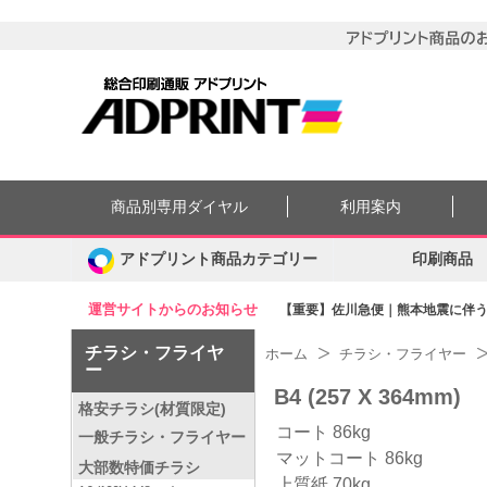
商品別専用ダイヤル
利用案内
アドプリント商品カテゴリー
印刷商品
運営サイトからのお知らせ
【重要】佐川急便｜熊本地震に伴う集
チラシ・フライヤ
ホーム
チラシ・フライヤー
ー
B4 (257 X 364mm)
格安チラシ(材質限定)
コート 86kg
一般チラシ・フライヤー
マットコート 86kg
大部数特価チラシ
上質紙 70kg