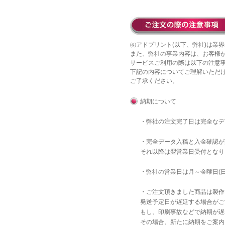
㈱アドプリント(以下、弊社)は業界
また、弊社の事業内容は、お客様
サービスご利用の際は以下の注意
下記の内容についてご理解いただ
ご了承ください。
納期について
・弊社の注文完了日は完全な
・完全データ入稿と入金確認が
それ以降は翌営業日受付となり
・弊社の営業日は月～金曜日(
・ご注文頂きました商品は製作
発送予定日が遅延する場合がご
もし、印刷事故などで納期が遅
その場合、新たに納期をご案内