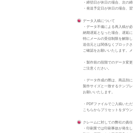
・締切日が休日の場合、次の締
・発送予定日が休日の場合、翌
データ入稿について
・データ不備による再入稿が必
納期遅延となった場合、遅延に
特にメールの受信制限を解除し
送信元とは関係なくブロックさ
ご確認をお願いいたします。メ
・製作前の段階でのデータ変更
ご注意ください。
・データ作成の際は、商品別に
製作サイズと一致するテンプレ
お願いいたします。
・PDFファイルでご入稿いた
こちら
からプリセットをダウン
クレームに対しての弊社の責任
・印刷業では印刷事故が発生し