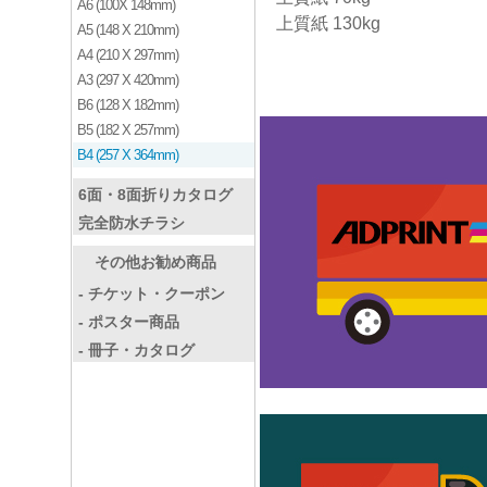
A6 (100X 148mm)
上質紙 130kg
A5 (148 X 210mm)
A4 (210 X 297mm)
A3 (297 X 420mm)
B6 (128 X 182mm)
B5 (182 X 257mm)
B4 (257 X 364mm)
6面・8面折りカタログ
完全防水チラシ
その他お勧め商品
- チケット・クーポン
- ポスター商品
- 冊子・カタログ