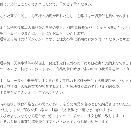
償には応じることができませんので、予めご了承ください。
された商品に関し、お客様の納期が遅れたとしても弊社は一切責任を負いかねます
または特殊後加工の商品をご希望の場合、別途[見積要請]ページからお問い合わせ
をホームページまたはメールにてお知らせいたします。
通常より製作に時間がかかります。ご注文の際は納期にお気を付けくださいますよ
通事情、天候事情等の関係上、発送予定日以外のお日にちは確実なお約束ができか
のご案内は一切行っておりません。商品到着日時はご案内の送り状番号を持って直
す。特にチラシ · 冊子類は注文量が多く高額の中継料が発生する可能性がございま
料は弊社取引の配送業者が独自で算定し、対象地域を決めております関係で、
する場合がございます。ご了承ください。
時の破損、枚数不足などの恐れがあり、余分の商品を含めまして納品させていただ
送いたしますが、部数が多い場合、1箱に入る枚数は一定ではございません。
文枚数より少なくなる場合がございますので、多めにご注文お願い致します。）
れるお客様は事前に確認後ご注文くださいますようお願いいたします。