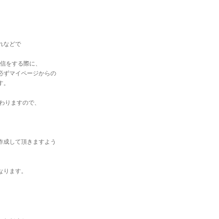
れなどで
送信をする際に、
必ずマイページからの
す。
変わりますので、
。
作成して頂きますよう
なります。