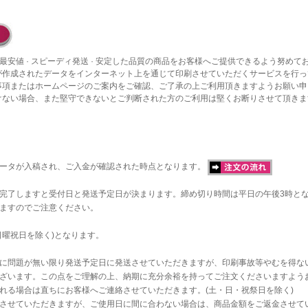
最安値 · スピーディ発送 · 安定した品質の商品をお客様へご提供できるよう努めて
が作成されたデータをインターネット上を通じて印刷させていただくサービスを行っ
事項またはホームページのご案内をご確認、ご了承の上ご利用頂きますようお願い申
けない場合、また堅守できないとご判断された方のご利用は堅くお断りさせて頂きま
データが入稿され、ご入金が確認された時点となります。
完了しますと受付日と発送予定日が決まります。締め切り時間は平日の午後3時と
ますのでご注意ください。
日曜祝日を除く)となります。
に問題が無い限り発送予定日に発送させていただきますが、印刷事故等やむを得な
ざいます。この点をご理解の上、納期に充分余裕を持ってご注文くださいますよう
れる場合は直ちにお客様へご連絡させていただきます。(土・日・祝祭日を除く)
させていただきますが、ご使用日に間に合わない場合は、商品金額をご返金させて