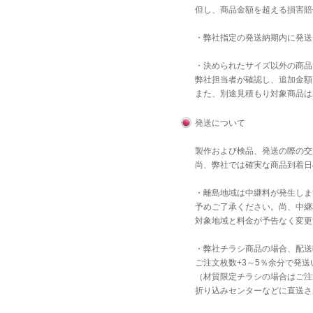
但し、商品金額を超える損害賠
・弊社指定の発送納期内に発送
・決められたサイズ以外の商品
弊社担当者が確認し、追加金額
また、別途見積もり対象商品は
発送について
製作および検品、発送の際の交
尚、弊社では確実な商品到着日
・離島地域は中継料が発生しま
予めご了承ください。尚、中継
対象地域と料金が予告なく変更
・弊社チラシ商品の場合、配送
ご注文枚数+3～5％余分で発
（材質限定チラシの場合はご注
折り込みセンターなどに直送さ