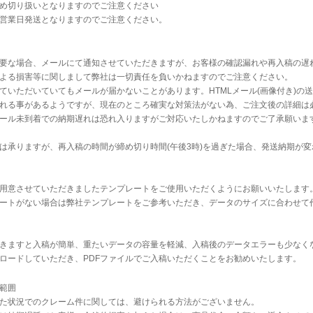
め切り扱いとなりますのでご注意ください
営業日発送となりますのでご注意ください。
要な場合、メールにて通知させていただきますが、お客様の確認漏れや再入稿の遅
よる損害等に関しまして弊社は一切責任を負いかねますのでご注意ください。
ていただいていてもメールが届かないことがあります。HTMLメール(画像付き)の
れる事があるようですが、現在のところ確実な対策法がない為、ご注文後の詳細は
ール未到着での納期遅れは恐れ入りますがご対応いたしかねますのでご了承願いま
は承りますが、再入稿の時間が締め切り時間(午後3時)を過ぎた場合、発送納期が
用意させていただきましたテンプレートをご使用いただくようにお願いいたします
ートがない場合は
弊社テンプレート
をご参考いただき、データのサイズに合わせて
だきますと入稿が簡単、重たいデータの容量を軽減、入稿後のデータエラーも少なく
ロードしていただき、PDFファイルでご入稿いただくことをお勧めいたします。
範囲
た状況でのクレーム件に関しては、避けられる方法がございません。